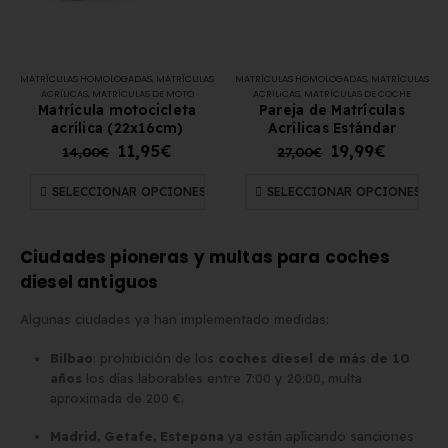
MATRÍCULAS HOMOLOGADAS
,
MATRÍCULAS
MATRÍCULAS HOMOLOGADAS
,
MATRÍCULAS
ACRÍLICAS
,
MATRÍCULAS DE MOTO
ACRÍLICAS
,
MATRÍCULAS DE COCHE
Matrícula motocicleta
Pareja de Matrículas
acrílica (22x16cm)
Acrílicas Estándar
11,95
€
19,99
€
14,00
€
27,00
€
SELECCIONAR OPCIONES
SELECCIONAR OPCIONES
Ciudades pioneras y multas para coches
diesel antiguos
Algunas ciudades ya han implementado medidas:
Bilbao
: prohibición de los
coches diesel de más de 10
años
los días laborables entre 7:00 y 20:00, multa
aproximada de 200 €.
Madrid
,
Getafe
,
Estepona
ya están aplicando sanciones