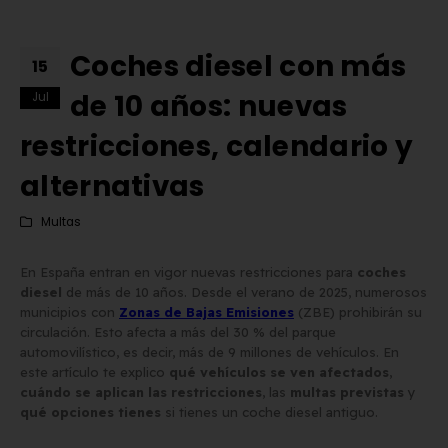
Coches diesel con más
15
de 10 años: nuevas
Jul
restricciones, calendario y
alternativas
Multas
En España entran en vigor nuevas restricciones para
coches
diesel
de más de 10 años. Desde el verano de 2025, numerosos
municipios con
Zonas de Bajas Emisiones
(ZBE) prohibirán su
circulación. Esto afecta a más del 30 % del parque
automovilístico, es decir, más de 9 millones de vehículos. En
Matrícula Acrílica para
Comprar matrículas a
este artículo te explico
qué vehículos se ven afectados
,
cuándo se aplican las restricciones
, las
multas previstas
y
Ciclomotor y Patinete:
proveedores vs. Instalar 
qué opciones tienes
si tienes un coche diesel antiguo.
Normativa DGT 2026
propio equipo de fabric
de mayo de 2026
2 de junio de 2026