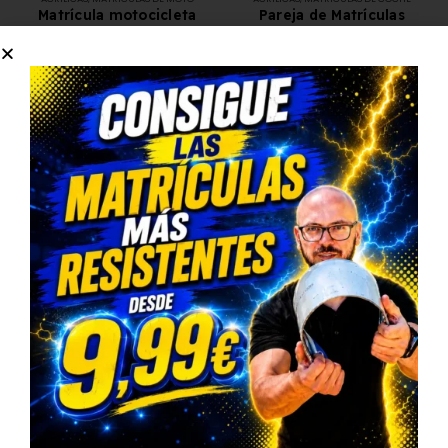
Matrícula motocicleta
Pareja de Matrículas
acrílica (22x16cm)
Acrílicas Estándar
11,95
€
19,99
€
14,00
€
27,00
€
SELECCIONAR OPCIONES
SELECCIONAR OPCIONES
Qué puedes hacer si tienes un coche diesel
de más de 10 años
Planificar rutas alternativas
para evitar pasar por
ZBE
si
tu municipio lo permite.
Consultar el calendario local
de restricciones: cada
ciudad puede tener horarios distintos, excepciones o días
especiales.
Renovar el vehículo
o acogerte a ayudas para
achatarramiento/renovación si están disponibles.
Utilizar vehículos con mejores etiquetas
de la DGT (C o
superiores), o considerar híbridos o eléctricos.