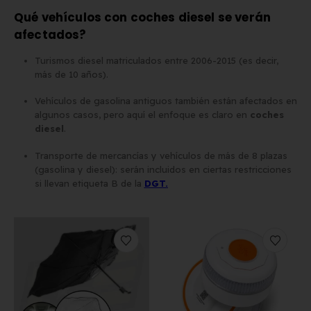
Qué vehículos con coches diesel se verán
Matrícula para Patinete
Los 7 requisitos de
afectados?
Eléctrico: Normativa y Dónde
homologación de placa
Turismos diesel matriculados entre 2006-2015 (es decir,
Comprarla | Carengine
matrícula en España (s
más de 10 años).
de mayo de 2026
el BOE)
2 de junio de 2026
Vehículos de gasolina antiguos también están afectados en
algunos casos, pero aquí el enfoque es claro en
coches
diesel
.
Transporte de mercancías y vehículos de más de 8 plazas
(gasolina y diesel): serán incluidos en ciertas restricciones
si llevan etiqueta B de la
DGT.