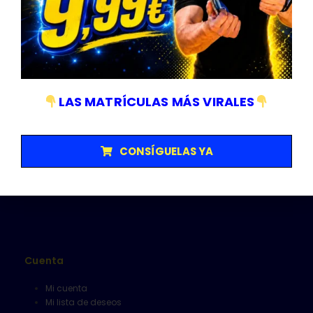
Empresa sujeta a normativa ISO 9001/14001
LAS MATRÍCULAS MÁS VIRALES
Categorías
Matriculas
Senalización y V16
CONSÍGUELAS YA
Herramientas
Limpieza
Alfombrillas
Cuenta
Mi cuenta
Mi lista de deseos