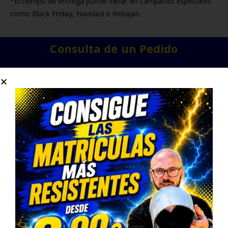
*El tiempo de entrega puede variar en campañas especiales
como Black Friday, Navidad o Rebajas.
Consulta de un Pedido
pedidos@teamcarengine.com
Contáctanos
678983500
Horario Atención Telefónica
L-V: 9:00-14:30