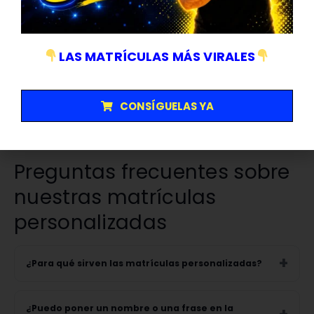
quienes buscan
matrículas decorativas
para colocar en
una pared, en un camión, en un garaje, en un negocio o en
una zona de trabajo. Gracias a su formato y acabado, son
LAS MATRÍCULAS MÁS VIRALES
una alternativa muy atractiva para personalizar espacios con
un estilo propio.
Si quieres comprar una
matrícula personalizada online
, en
CONSÍGUELAS YA
CARENGINE te ofrecemos una forma sencilla de conseguir
una pieza decorativa original, visual y pensada para destacar.
Preguntas frecuentes sobre
nuestras matrículas
personalizadas
¿Para qué sirven las matrículas personalizadas?
¿Puedo poner un nombre o una frase en la