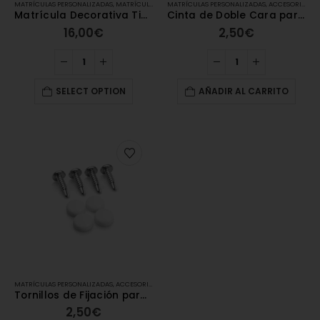
MATRÍCULAS PERSONALIZADAS
,
MATRÍCULAS ACRÍLICAS
MATRÍCULAS PERSONALIZADAS
,
MATRÍCULAS HOMOLOGADAS
,
ACCESORIOS MATRÍCULAS
Matrícula Decorativa Tipo ALFA (34×11 cm)
Cinta de Doble Cara para Matrículas [3M]
16,00
€
2,50
€
SELECT OPTION
AÑADIR AL CARRITO
MATRÍCULAS PERSONALIZADAS
,
ACCESORIOS MATRÍCULAS
,
MATRÍCULAS ACRÍLICAS
,
MATRÍCULA
Tornillos de Fijación para Matrículas
2,50
€