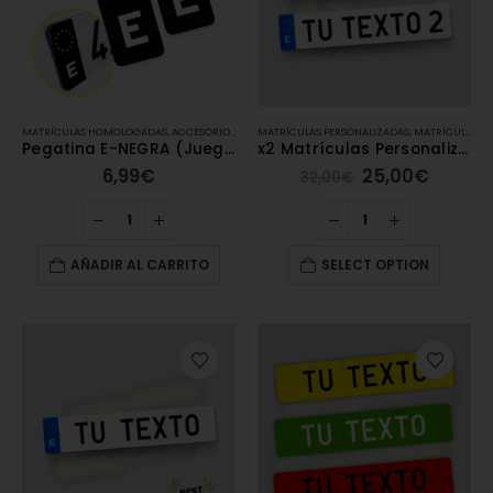
MATRÍCULAS HOMOLOGADAS
,
ACCESORIOS MATRÍCULAS
MATRÍCULAS PERSONALIZADAS
,
MATRÍCULAS ACRÍLICAS
,
MATRÍCULAS ACRÍLICAS
,
MATRÍCULAS
Pegatina E-NEGRA (Juego de 2 unidades)
x2 Matrículas Personalizadas Decorativas Estándar (52×11 cm)
6,99
€
25,00
€
32,00
€
AÑADIR AL CARRITO
SELECT OPTION