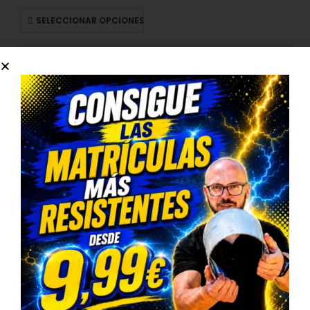
SELECCIONAR OPCIONES
Matrículas personalizadas y
matrículas decorativas
para regalo o decoración
Las
matrículas personalizadas
de
CARENGINE
están
pensadas para un uso decorativo y ornamental. Son
perfectas para quienes quieren crear una pieza original con
un nombre, una fecha, una frase especial o cualquier texto
personalizado, ya sea para decorar un espacio o para hacer
un regalo diferente.
En esta categoría encontrarás también opciones orientadas a