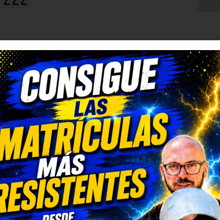
etes eléctricos.
a de patinete
AS
O
,
MATRÍCULAS ACRÍLICAS
MATRÍCULAS HOMOLOGADAS
,
MATRÍCULAS DE COCHE
,
MATRÍCULAS ACRÍLICAS
MATRÍCULAS HO
,
MATRÍCULAS
Pareja de Matrículas Acrílicas Estándar
Matrícula Acrílica Estándar Franja Carengine (52x11cm)
,99
€
7,95
€
12,00
€
14,0