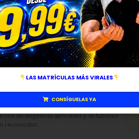
D
ologadas con
auditadas y
LAS MATRÍCULAS MÁS VIRALES
ormativo
uctos certificados y procesos auditados
CONSÍGUELAS YA
ables, resistentes y preparadas para el uso
 con las exigencias aplicables y se fabrican
ón reconocidos.