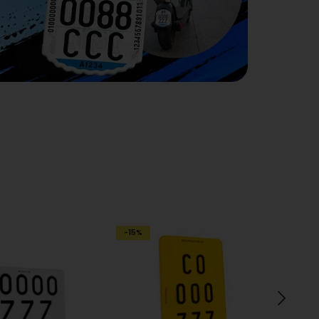
-15%
-26