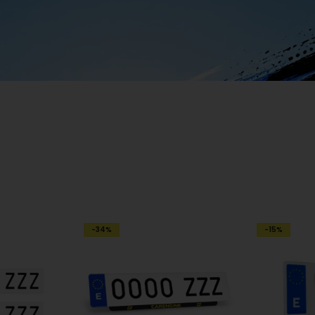
la que tu
necesita
-34%
-15%
ologadas y con entrega