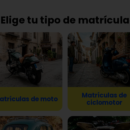
Elige tu tipo de matrícula
PLACAS DE
MATRÍCULA
ONLINE
rículas de metacrilato para coche, m
Matrículas de
atrículas de moto
ciclomotor
motor, patinete y más, con gran resist
acabado premium y entrega rápida.