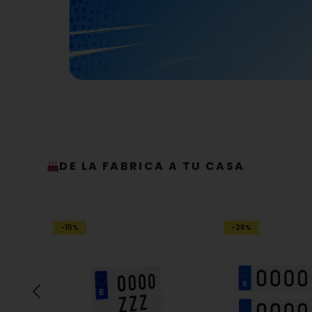
DE LA FABRICA A TU CASA
La matrícu
patinete 
-15%
-26%
Placas resistentes, hom