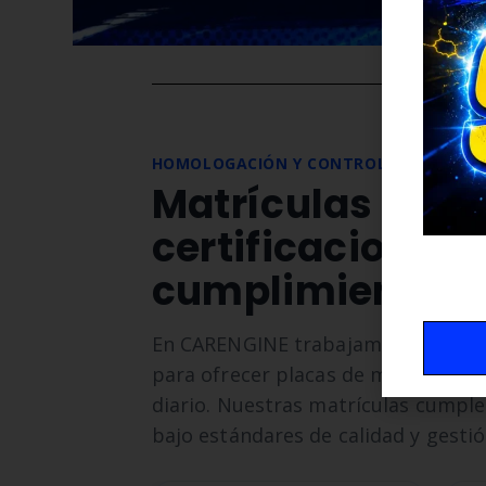
HOMOLOGACIÓN Y CONTROL DE CALIDA
Matrículas hom
certificaciones 
cumplimiento n
En CARENGINE trabajamos con prod
para ofrecer placas de matrícula fi
diario. Nuestras matrículas cumplen
bajo estándares de calidad y gesti