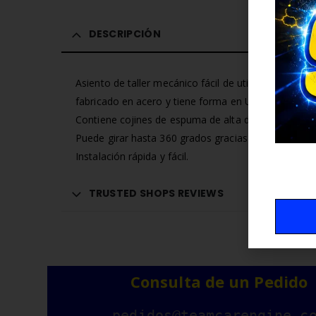
DESCRIPCIÓN
Asiento de taller mecánico fácil de utilizar y muy p
fabricado en acero y tiene forma en U para transpor
Contiene cojines de espuma de alta densidad y y e
Puede girar hasta 360 grados gracias a sus 4 rueda
Instalación rápida y fácil.
TRUSTED SHOPS REVIEWS
Consulta de un Pedido
pedidos@teamcarengine.c