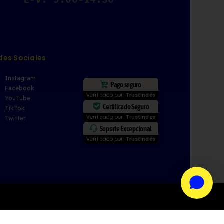
des Sociales
Instagram
Pago seguro
Facebook
Verificado por:
Trustindex
YouTube
Certificado Seguro
TikTok
Verificado por:
Trustindex
Twitter
Soporte Excepcional
Verificado por:
Trustindex