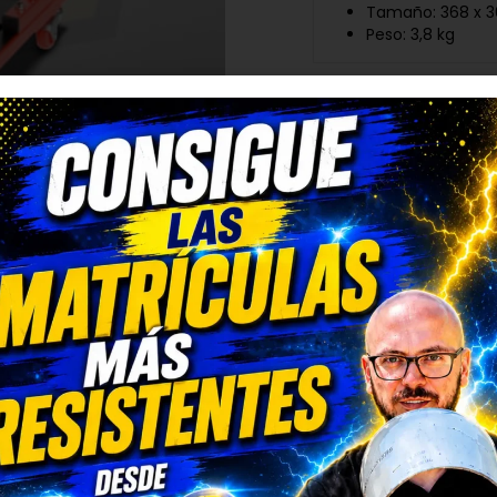
Tamaño: 368 x 
Peso: 3,8 kg
*Tiempo de entrega estim
(
política de envíos y devol
AÑADIR A LA LISTA DE