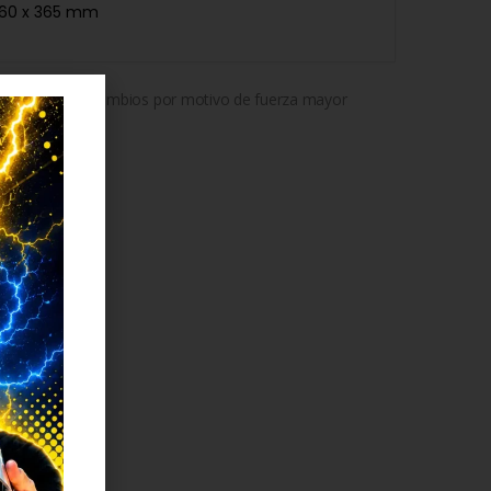
360 x 365 mm
ado sujeto a cambios por motivo de fuerza mayor
uciones
)
 DESEOS