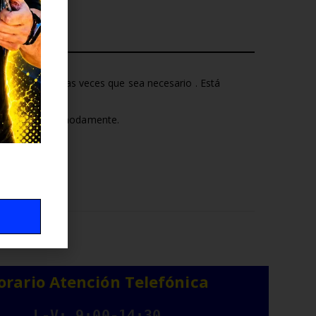
as y tomarlas las veces que sea necesario . Está
mucho tiempo cómodamente.
orario Atención Telefónica
L-V: 9:00-14:30