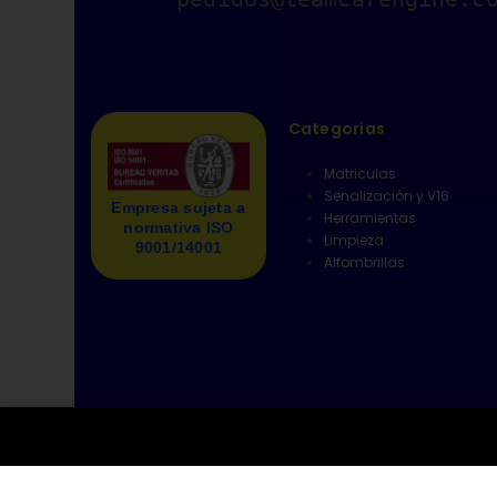
Categorías
Matriculas
Senalización y V16
Empresa sujeta a
Herramientas
normativa ISO
Limpieza
9001/14001
Alfombrillas
© copyright 2025 - CARENGINE - Calle Aragón, 