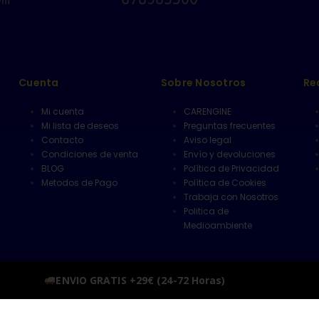
Cuenta
Sobre Nosotros
Re
Mi cuenta
CARENGINE
Mi lista de deseos
Preguntas frecuentes
Contacto
Aviso legal
Condiciones de venta
Envío y devoluciones
BLOG
Política de Privacidad
Metodos de Pago
Política de Cookies
Trabaja con Nosotros
Politica de
Medioambiente
ENVIO GRATIS +29€ (24-72 Horas)
Descartar
1 Local 3, 41702, Dos Hermanas,