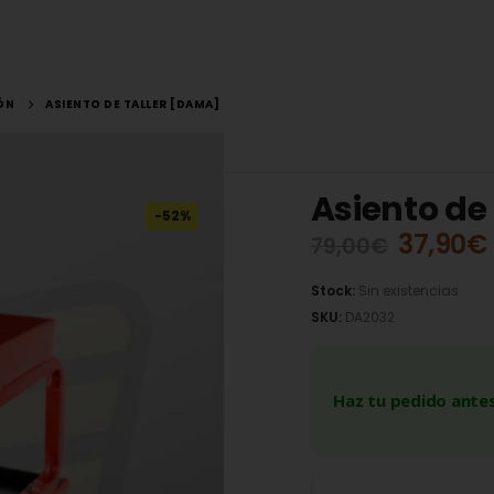
ÓN
ASIENTO DE TALLER [DAMA]
Asiento de
-52%
37,90
€
79,00
€
Stock:
Sin existencias
SKU:
DA2032
Haz tu pedido antes