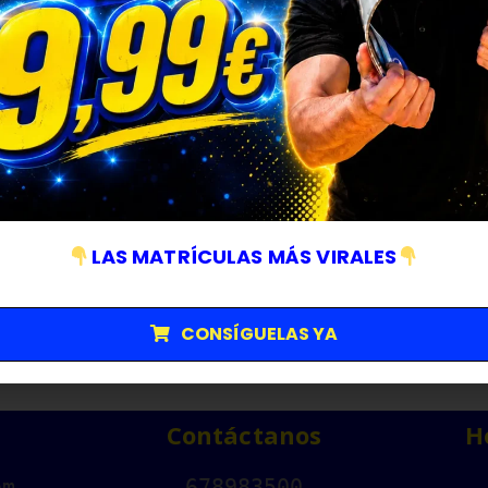
ráctico al trabajar, tiene además una bandeja para colocar herramient
tarlo fácilmente.
stán tapizados, lo que permite a los usuarios estar sentados por 
s
LAS MATRÍCULAS MÁS VIRALES
CONSÍGUELAS YA
Contáctanos
H
om
678983500