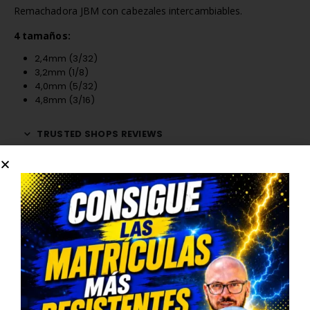
Remachadora JBM con cabezales intercambiables.
4 tamaños:
2,4mm (3/32)
3,2mm (1/8)
4,0mm (5/32)
4,8mm (3/16)
TRUSTED SHOPS REVIEWS
Consulta de un Pedido
pedidos@teamcarengine.com
Contáctanos
678983500