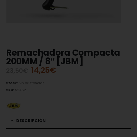
Remachadora Compacta
200MM / 8″ [JBM]
14,25
€
23,50
€
Stock:
Sin existencias
SKU:
52462
DESCRIPCIÓN