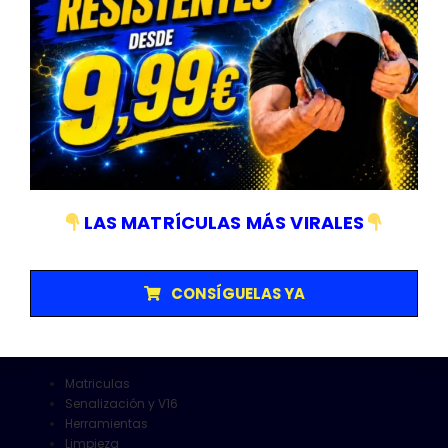
Horario Atención Telefónica
L-V: 9:00-14:30
LAS MATRÍCULAS MÁS VIRALES
Empresa sujeta a normativa ISO 9001/14001
CONSÍGUELAS YA
Categorías
Matriculas
Senalización y V16
Herramientas
Limpieza