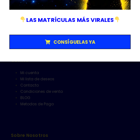
Matriculas
Senalización y V16
Herramientas
LAS MATRÍCULAS MÁS VIRALES
Limpieza
Alfombrillas
CONSÍGUELAS YA
Cuenta
Mi cuenta
Mi lista de deseos
Contacto
Condiciones de venta
BLOG
Metodos de Pago
Sobre Nosotros