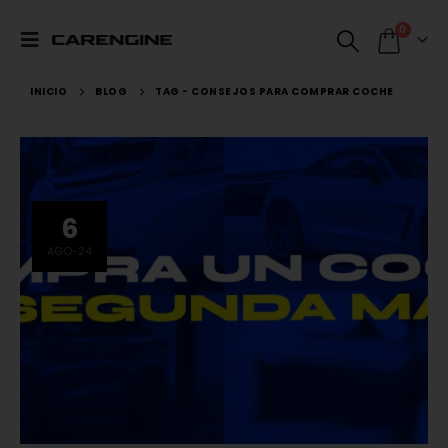
0
INICIO
BLOG
TAG -
CONSEJOS PARA COMPRAR COCHE
6
AGO-24