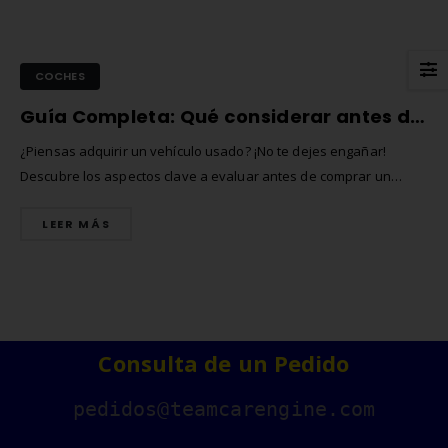
COCHES
Guía Completa: Qué considerar antes de comprar un coche de segunda mano
¿Piensas adquirir un vehículo usado? ¡No te dejes engañar!
Descubre los aspectos clave a evaluar antes de comprar un
coche de segunda mano y toma la mejor decisión.
LEER MÁS
Consulta de un Pedido
Comprar matrículas a
Matrícula Acrílica para
proveedores vs. Instalar tu
Ciclomotor y Patinete:
pedidos@teamcarengine.com
propio equipo de fabricación
Normativa DGT 2026
junio de 2026
27 de mayo de 2026