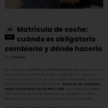
Matrícula de coche:
26
cuándo es obligatorio
May
cambiarla y dónde hacerlo
CARENGINE
Es obligatorio
cambiar la matrícula del coche
cuando la placa
actual está deteriorada, ha perdido legibilidad, no supera la
inspección técnica (ITV), ha sido robada o extraviada, o tras una
reforma/rematriculación del vehículo.
El precio de una placa
nueva oscila entre los 10,99€ y 20€
.
Para realizar el cambio,
Matrícula Acrílica para
Comprar matrículas a
solo necesitas presentar el permiso de circulación, tu DNI y
Ciclomotor y Patinete:
proveedores vs. Instalar 
adquirir la placa en un centro autorizado como Carengine.
Normativa DGT 2026
propio equipo de fabric
de mayo de 2026
2 de junio de 2026
Saber
cuándo cambiar la matrícula
de tu vehículo no es solo