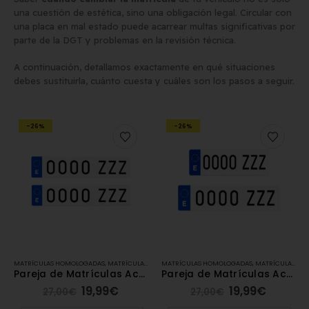
una cuestión de estética, sino una obligación legal. Circular con
una placa en mal estado puede acarrear multas significativas por
Matrícula para Patinete
Los 7 requisitos de
parte de la DGT y problemas en la revisión técnica.
Eléctrico: Normativa y Dónde
homologación de placa
Comprarla | Carengine
matrícula en España (s
A continuación, detallamos exactamente en qué situaciones
de mayo de 2026
el BOE)
debes sustituirla, cuánto cuesta y cuáles son los pasos a seguir.
2 de junio de 2026
-26%
-26%
MATRÍCULAS HOMOLOGADAS
,
MATRÍCULAS ACRÍLICAS
MATRÍCULAS HOMOLOGADAS
,
MATRÍCULAS DE COCHE
,
MATRÍCULAS ACRÍLICAS
Pareja de Matrículas Acrílicas Estándar
Pareja de Matrículas Acrílicas [1 Acrílica Estándar + 1 Alfa]
19,99
€
19,99
€
27,00
€
27,00
€