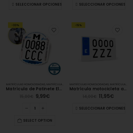
SELECCIONAR OPCIONES
SELECCIONAR OPCIONES
-33%
-15%
MATRÍCULAS HOMOLOGADAS
,
MATRÍCULAS ACRÍLICAS
MATRÍCULAS HOMOLOGADAS
,
MATRÍCULAS DE PATINETE ELÉCTRICO
,
MATRÍCULAS ACRÍLICAS
Matrícula de Patinete Eléctrico Homologada
Matrícula motocicleta acrílica (22x16cm)
9,99
€
11,95
€
15,00
€
14,00
€
SELECCIONAR OPCIONES
SELECT OPTION