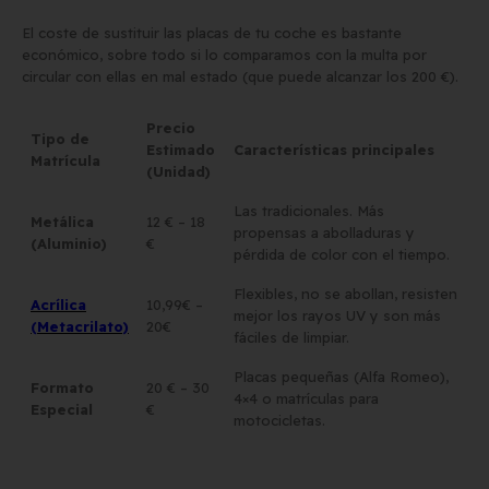
El coste de sustituir las placas de tu coche es bastante
económico, sobre todo si lo comparamos con la multa por
circular con ellas en mal estado (que puede alcanzar los 200 €).
Precio
Tipo de
Estimado
Características principales
Matrícula
(Unidad)
Las tradicionales. Más
Metálica
12 € – 18
propensas a abolladuras y
(Aluminio)
€
pérdida de color con el tiempo.
Flexibles, no se abollan, resisten
Acrílica
10,99€ –
mejor los rayos UV y son más
(Metacrilato)
20€
fáciles de limpiar.
Placas pequeñas (Alfa Romeo),
Formato
20 € – 30
4×4 o matrículas para
Especial
€
motocicletas.