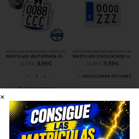
MATRÍCULAS HOMOLOGADAS
,
MATRÍCULAS ACRÍLICAS
MATRÍCULAS HOMOLOGADAS
,
MATRÍCULAS DE PATINETE ELÉCTRICO
,
MATRÍCULAS ACRÍLICAS
Matrícula de Patinete Eléctrico Homologada
Matrícula motocicleta acrílica (22x16cm)
9,99
€
11,95
€
15,00
€
14,00
€
SELECCIONAR OPCIONES
SELECT OPTION
¿Dónde hacerlo? Enlace
directo a tu solución