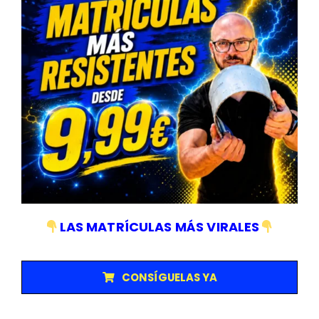
Particulares:
Entusiastas que realizan mantenimiento a
su vehículo en casa.
Talleres mecánicos:
Profesionales que necesitan
herramientas seguras y confiables.
Empresas con flotas de vehículos:
Para
mantenimiento preventivo regular.
¡Consigue ahora tu juego de 4 borriquetas de 3T y trabaja en
tu vehículo con total seguridad y confianza!
TRUSTED SHOPS REVIEWS
LAS MATRÍCULAS MÁS VIRALES
TAMBIÉN TE RECOMENDAMOS…
-22%
CONSÍGUELAS YA