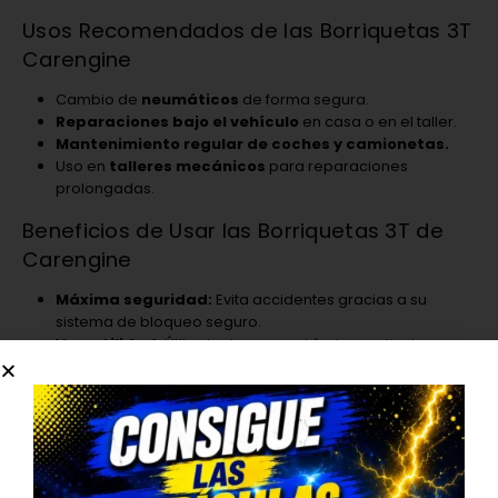
Usos Recomendados de las Borriquetas 3T
Carengine
Cambio de
neumáticos
de forma segura.
Reparaciones bajo el vehículo
en casa o en el taller.
Mantenimiento regular de coches y camionetas.
Uso en
talleres mecánicos
para reparaciones
prolongadas.
Beneficios de Usar las Borriquetas 3T de
Carengine
Máxima seguridad:
Evita accidentes gracias a su
sistema de bloqueo seguro.
Versatilidad:
Útiles tanto para vehículos particulares
como para flotas comerciales.
Durabilidad garantizada:
Fabricadas en acero
reforzado de alta calidad.
Fácil almacenamiento:
Diseño compacto y apilable.
Relación calidad-precio excelente.
¿A quién está dirigido este producto?