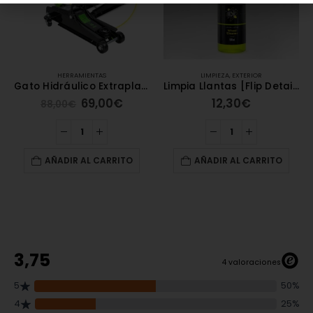
HERRAMIENTAS
LIMPIEZA
,
EXTERIOR
Gato Hidráulico Extraplano 2 Toneladas | Compacto y Eficiente para Coches
Limpia Llantas [Flip Detail]
69,00
€
12,30
€
88,00
€
AÑADIR AL CARRITO
AÑADIR AL CARRITO