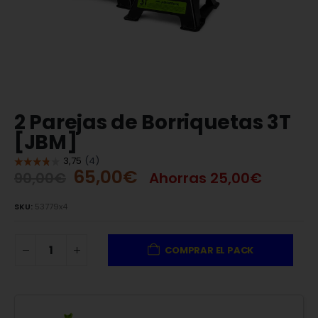
2 Parejas de Borriquetas 3T
[JBM]
65,00
€
90,00
€
Ahorras
25,00
€
SKU:
53779x4
COMPRAR EL PACK