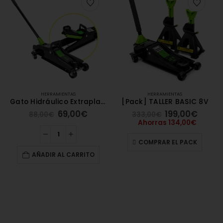
HERRAMIENTAS
HERRAMIENTAS
Gato Hidráulico Extraplano 2 Toneladas | Compacto y Eficiente para Coches
[Pack] TALLER BASIC 8V
69,00
€
199,00
€
88,00
€
333,00
€
Ahorras
134,00
€
COMPRAR EL PACK
AÑADIR AL CARRITO