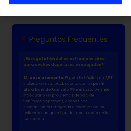
buscas.
Preguntas Frecuentes
¿Este gato hidráulico extraplano sirve
para coches deportivos o rebajados?
Sí, absolutamente.
El gato hidráulico de 2,5T
incluido en este pack cuenta con un
perfil
ultra bajo de tan solo 75 mm
. Esto permite
introducirlo sin problemas debajo de
vehículos deportivos, coches con
suspensiones rebajadas o faldones bajos,
evitando cualquier tipo de roce o daño en la
carrocería.