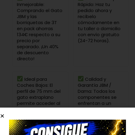
Inmejorable:
Rápido: Haz tu
Comprando el Gato
pedido ahora y
JBM y las
recíbelo
borriquetas de 3T
cómodamente en
en pack ahorras
tu taller o domicilio
134€ respecto a su
con envío gratuito
precio por
(24-72 horas).
separado. ¡Un 40%
de descuento
directo!
Ideal para
Calidad y
Coches Bajos: El
Garantía JBM /
perfil de 75 mm del
Dama: Todos los
gato extraplano
componentes se
permite acceder al
enfrentan a un
bajo de vehículos
exhaustivo control
deportivos o
de calidad. Desde
modificados donde
los pistones hasta
los gatos
el chasis, disfrutarás
convencionales no
de herramientas de