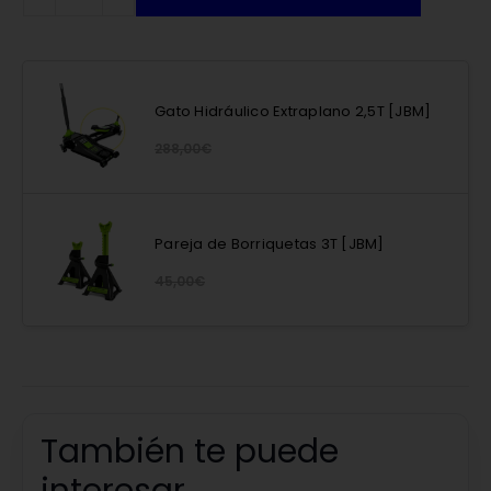
Gato Hidráulico Extraplano 2,5T [JBM]
288,00
€
Pareja de Borriquetas 3T [JBM]
45,00
€
También te puede