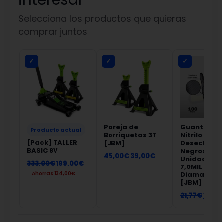
interesar
Selecciona los productos que quieras
comprar juntos
Pareja de
Guantes d
Producto actual
Borriquetas 3T
Nitrilo
[Pack] TALLER
[JBM]
Desechabl
BASIC 8V
Negros 100
45,00
€
39,00
€
Unidades G
333,00
€
199,00
€
7,0MIL Text
Ahorras
134,00
€
Diamanta
[JBM]
21,77
€
13,99