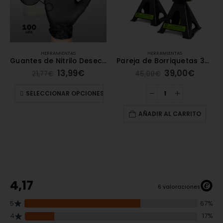
HERRAMIENTAS
HERRAMIENTAS
Guantes de Nitrilo Desechables Negros 100 Unidades Grosor 7,0MIL Textura Diamantada [JBM]
Pareja de Borriquetas 3T [JBM]
13,99
€
39,00
€
21,77
€
45,00
€
SELECCIONAR OPCIONES
AÑADIR AL CARRITO