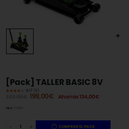
[Pack] TALLER BASIC 8V
199,00
€
333,00
€
Ahorras
134,00
€
SKU:
PTB8V
COMPRAR EL PACK