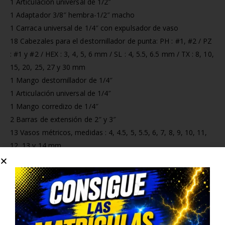
1 Articulación universal de 1/2″
1 Adaptador 3/8″ hembra-1/2″ macho
1 Carraca universal de 1/4″ con expulsador de vaso
18 Cabezales para el destornillador de punta: PH : #1, #2 / PZ
: #1 y #2 / HEX : 3, 4, 5, 6 mm / SL : 4, 5.5, 6.5 mm / TX : 8, 10,
15, 20, 25, 27 y 30 mm
1 Mango destornillador de 1/4″
1 Articulación universal de 1/4″
1 Mango corredizo de 1/4″
2 Barras de extensión de 2″ y 3″
13 Vasos métricos, medidas : 4, 4.5, 5, 5.5, 6, 7, 8, 9, 10, 11,
12, 13 y 14 mm
8 Vasos largos de 1/4″, medidas : 6, 7, 8, 9, 10, 11, 12, 13 mm
5 Vasos Torx de 1/4″, medidas : E4, E5, E6, E7 y E8
17 Cabezales (8 mm): HEX : 7, 8, 10, 12, 14 mm / SL : 8, 10, 12
mm / PH : #3, #4 / PZ : #3, #4 / TX : 40, 45, 50, 55, 60 mm
3 Llaves Allen : 1.5, 2, 2.5 mm
1 módulo acabado de fibra de carbono