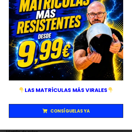
Ref: 14297 MÓDULO EVA DE 25 LLAVES COMBINADAS
Módulo de llaves acodadas de 6x7mm a 18x19mm +
20x22mm.
Módulo de llaves combinadas de 6 a 22mm.
Ref :14298 MÓDULO EVA DE DESTORNILLADORES Y LLAVES
HEGAXONALES
Destornilladores: 2x38mm, 6x38mm, PH0x75, PH1 x 100, PH2
x 100, PH3 x 150,
PH4 x 200, SL3 x 100, 5 x 75mm, 6x100mm, 8x150mm, SL10
x 200.
LAS MATRÍCULAS MÁS VIRALES
set de 9 llaves Allen en forma de “L” con cabota redonda.
set de 9 llaves torx en forma de L.
CONSÍGUELAS YA
Ref: 14299 MÓDULO EVA DE MARTILLOS Y ALICATES
Martillo de bola
Martillo de nylon