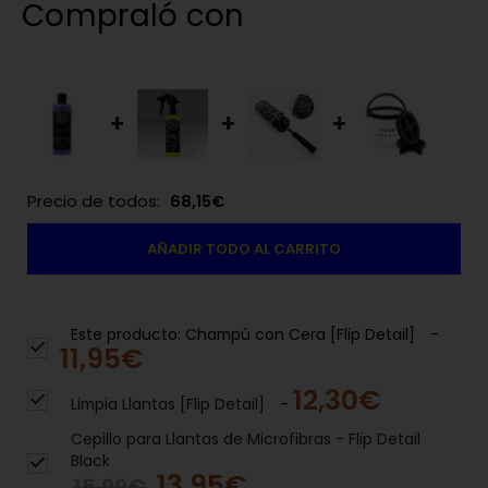
Compraló con
+
+
+
Precio de todos:
68,15
€
AÑADIR TODO AL CARRITO
Este producto: Champú con Cera [Flip Detail]
-
11,95
€
12,30
€
Limpia Llantas [Flip Detail]
-
Cepillo para Llantas de Microfibras - Flip Detail
Black
13,95
€
15,99
€