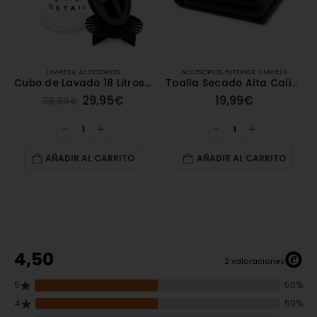
RIOS
ACCESORIOS
,
EXTERIOR
,
LIMPIEZA
LIMPIEZA
,
INTERIOR
Cubo de Lavado 18 Litros de Alta calidad con Tapa y Filtro – Flip Detail BLACK
Toalla Secado Alta Calidad – Flip Detail BLACK 1400GSM 90×60cm
95
€
19,99
€
13,95
€
ARRITO
AÑADIR AL CARRITO
AÑADIR AL CAR