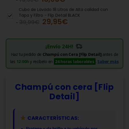
-
Cubo de Lavado 18 Litros de Alta calidad con
Tapa y Filtro - Flip Detail BLACK
29,95
€
39,99
€
-
¡Envío 24H!
Haz tu pedido de
Champú con Cera [Flip Detail]
antes de
las
12:00h
y recíbelo en
24 horas laborables
.
Saber más
Champú con cera [Flip
Detail]
CARACTERÍSTICAS:
Protege y da brillo a tu vehículo por