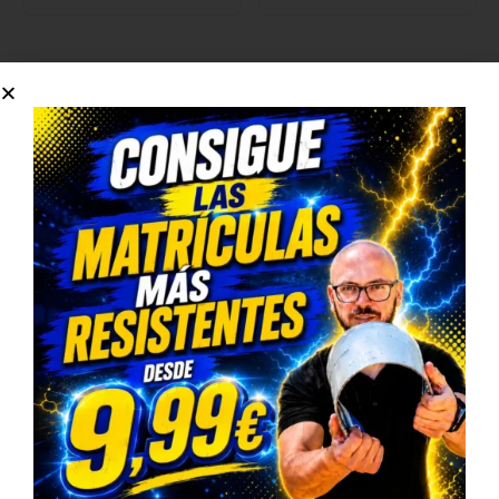
¿Como se útiliza el champú con
cera?
Aplicar en el lavado manual, diluido a razón de
50
a 100 gr. en 10 lt de agua.
Una vez lavado, aclarar el vehículo con agua limpia
y secar con aire o dejar secar a la sombra.
Especificaciones destacadas
Protege y da brillo a tu vehículo por
mucho más tiempo.