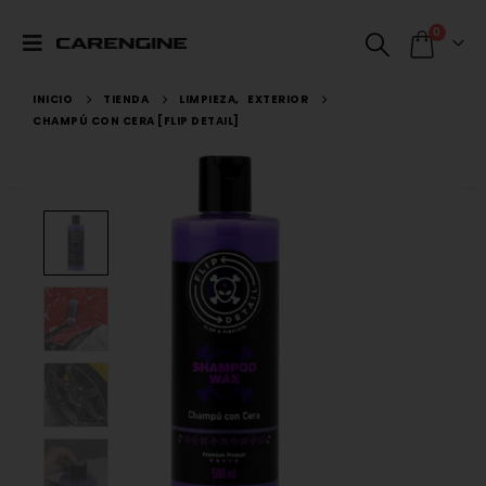
0
INICIO
TIENDA
LIMPIEZA
,
EXTERIOR
CHAMPÚ CON CERA [FLIP DETAIL]