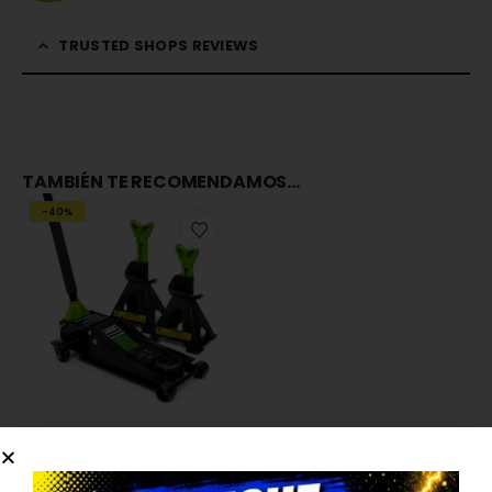
TRUSTED SHOPS REVIEWS
TAMBIÉN TE RECOMENDAMOS…
-40%
HERRAMIENTAS
[Pack] TALLER BASIC 8V
199,00
€
333,00
€