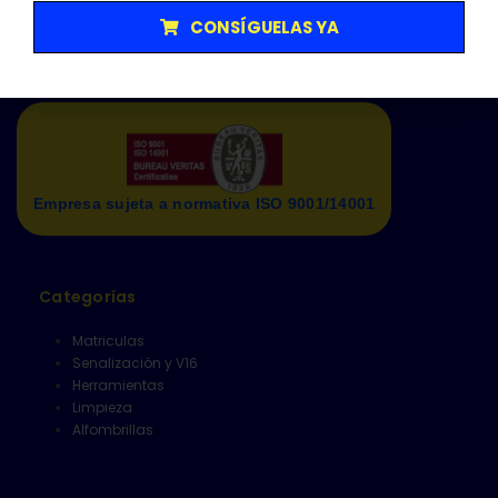
CONSÍGUELAS YA
L-V: 9:00-14:30
Empresa sujeta a normativa ISO 9001/14001
Categorías
Matriculas
Senalización y V16
Herramientas
Limpieza
Alfombrillas