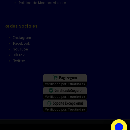
Politica de Medioambiente
Redes Sociales
Instagram
Facebook
YouTube
TikTok
Twitter
Pago seguro
Verificado por:
Trustindex
Certificado Seguro
Verificado por:
Trustindex
Soporte Excepcional
Verificado por:
Trustindex
© copyright 2025 - CARENGINE - Calle Aragón, 1 Local 3, 41702, Dos