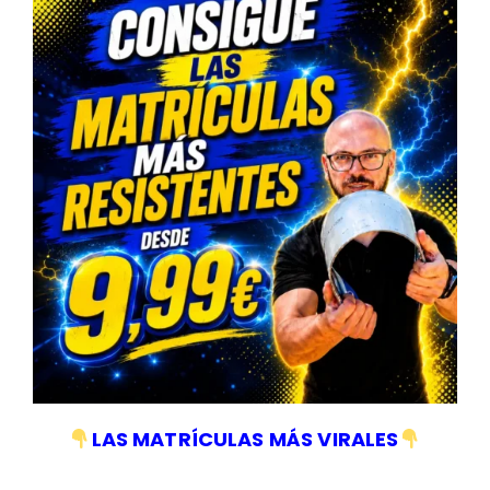
Ahorras
134,00
€
COMPRAR EL PACK
Consulta de un Pedido
pedidos@teamcarengine.com
Contáctanos
678983500
LAS MATRÍCULAS MÁS VIRALES
Horario Atención Telefónica