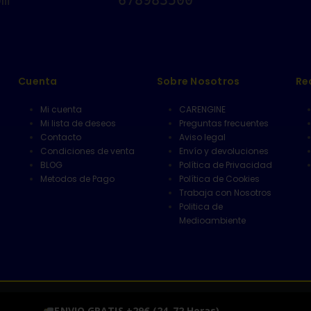
Cuenta
Sobre Nosotros
Re
Mi cuenta
CARENGINE
Mi lista de deseos
Preguntas frecuentes
Contacto
Aviso legal
Condiciones de venta
Envío y devoluciones
BLOG
Política de Privacidad
Metodos de Pago
Política de Cookies
Trabaja con Nosotros
Politica de
Medioambiente
1 Local 3, 41702, Dos Hermanas,
ENVIO GRATIS +29€ (24-72 Horas)
Descartar