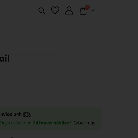
0
ail
Envíos 24h
0h
y recíbelo en
24 horas hábiles*
.
Saber más