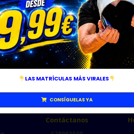
TERIOR
LIMPIEZA
,
EXTERIOR
LIMPIEZA
,
Limpia Salpicadero [Flip Detail]
Eliminador de Insectos [Flip Detail]
5
€
12,95
€
30,93
 CARRITO
AÑADIR AL CARRITO
AÑADI
LAS MATRÍCULAS MÁS VIRALES
CONSÍGUELAS YA
Contáctanos
H
om
678983500