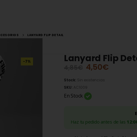
CCESORIOS
LANYARD FLIP DETAIL
Lanyard Flip Det
-7%
4,50
€
4,85
€
Stock:
Sin existencias
SKU:
AC1009
En Stock
Haz tu pedido antes de las
12:0