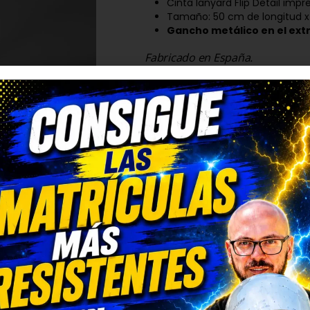
Cinta lanyard Flip Detail impr
Tamaño: 50 cm de longitud x
Gancho metálico en el ext
Fabricado en España.
TRUSTED SHOPS REVIEWS
-16%