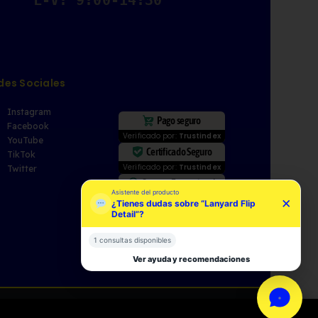
des Sociales
Instagram
Pago seguro
Facebook
Verificado por:
Trustindex
YouTube
Certificado Seguro
TikTok
Verificado por:
Trustindex
Twitter
Soporte Excepcional
Asistente del producto
Verificado por:
Trustindex
×
¿Tienes dudas sobre “Lanyard Flip
Detail”?
1 consultas disponibles
Ver ayuda y recomendaciones