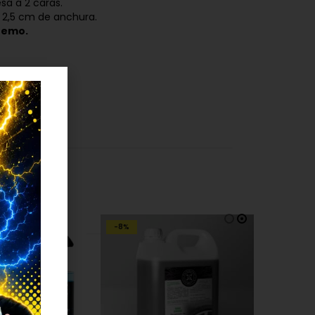
esa a 2 caras.
 2,5 cm de anchura.
remo.
-8%