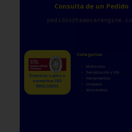
Consulta de un Pedido
pedidos@teamcarengine.c
Categorías
Matriculas
Senalización y V16
Empresa sujeta a
Herramientas
normativa ISO
Limpieza
9001/14001
Alfombrillas