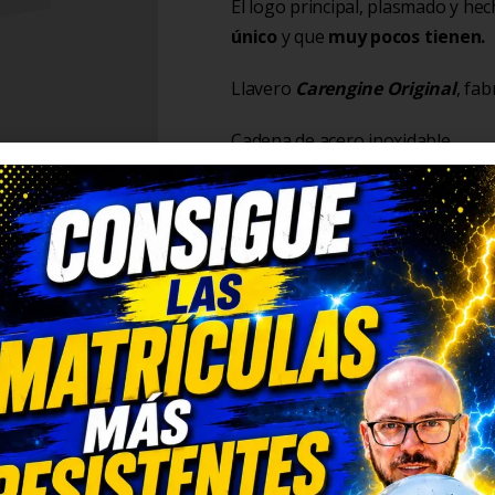
El logo principal, plasmado y hech
único
y que
muy pocos tienen.
Llavero
Carengine Original
, fab
Cadena de acero inoxidable.
Tamaño:
63 x 45 mm
TRUSTED SHOPS REVIEWS