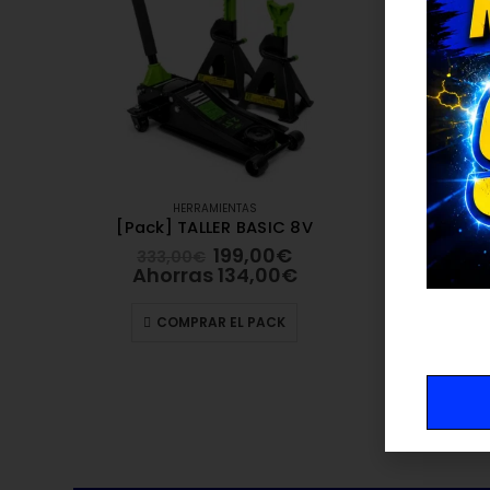
HERRAMIENTAS
[Pack] TALLER BASIC 8V
199,00
€
333,00
€
Ahorras
134,00
€
COMPRAR EL PACK