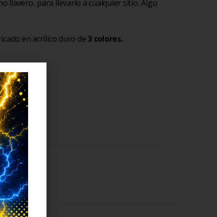
o llavero, para llevarlo a cualquier sitio. Algo
ricado en acrílico duro de
3 colores.