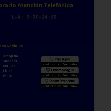
orario Atención Telefónica
L-V: 9:00-14:30
des Sociales
Instagram
Pago seguro
Facebook
Verificado por:
Trustindex
YouTube
Certificado Seguro
TikTok
Verificado por:
Trustindex
Twitter
Soporte Excepcional
Verificado por:
Trustindex