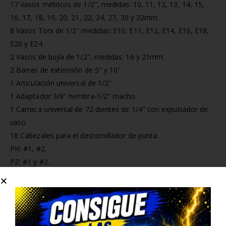
17 Vasos métricos de 1/2″, medidas: 10, 11, 12, 13, 14, 15,
16, 17, 18, 19, 20, 21, 22, 24, 27, 30 y 32mm.
8 Vasos Torx de 1/2″ medidas: E10, E11, E12, E14, E16, E18,
E20 y E24.
2 Vasos de bujía de 1/2″, medidas: 16 y 21mm.
2 Barras de extensión de 5″ y 10″.
1 Articulación universal de 1/2″.
1 Adaptador 3/8″ hembra-1/2″ macho.
1 Carraca universal de 72 dientes de 1/4″ con expulsador de
vaso.
18 Cabezales para el destornillador de punta:
PH: #1, #2.
PZ: #1 y #2.
HEX: 3, 4, 5, 6mm.
SL: 4, 5.5, 6.5mm.
TX: 8, 10, 15, 20, 25, 27 y 30mm.
1 Mango destornillador de 1/4″.