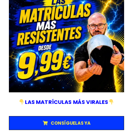
1 Articulación universal de 1/4″.
1 Mango corredizo de 1/4″.
2 Barras de extensión de 2″ y 3″.
13 Vasos métricos, medidas: 4, 4.5, 5, 5.5, 6, 7, 8, 9, 10, 11,
12, 13 y 14mm.
8 Vasos largos de 1/4″, medidas: 6, 7, 8, 9, 10, 11, 12, 13mm.
5 Vasos Torx de 1/4″, medidas: E4, E5, E6, E7 y E8.
17 Cabezales (8 mm):
HEX: 7, 8, 10, 12, 14 mm.
SL: 8, 10, 12 mm.
PH: #3, #4.
PZ: #3, #4.
TX: 40, 45, 50, 55, 60 mm.
3 Llaves Allen: 1.5, 2, 2.5mm.
LAS MATRÍCULAS MÁS VIRALES
1 Caja de plástico.
CONSÍGUELAS YA
TRUSTED SHOPS REVIEWS