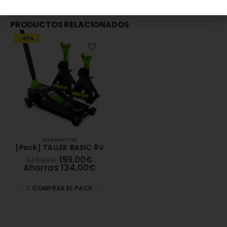
PRODUCTOS RELACIONADOS
-40%
HERRAMIENTAS
[Pack] TALLER BASIC 8V
199,00
€
333,00
€
Ahorras
134,00
€
COMPRAR EL PACK