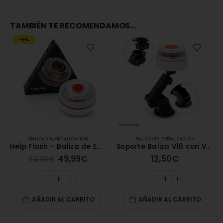
TAMBIÉN TE RECOMENDAMOS…
-9%
BALIZA V16
,
SEÑALIZACIÓN
BALIZA V16
,
SEÑALIZACIÓN
Help Flash – Baliza de Emergencia V16 [Conectada]
Soporte Baliza V16 con Ventosa largo
49,99
€
12,50
€
54,95
€
AÑADIR AL CARRITO
AÑADIR AL CARRITO