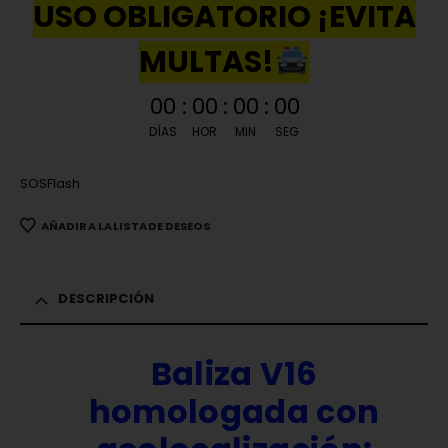
USO OBLIGATORIO ¡EVITA
MULTAS!
00
:
00
:
00
:
00
DÍAS
HOR
MIN
SEG
SOSFlash
AÑADIR A LA LISTA DE DESEOS
DESCRIPCIÓN
Baliza V16
homologada con