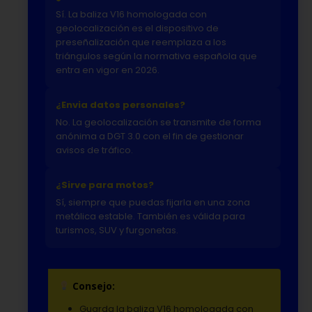
Sí. La baliza V16 homologada con
geolocalización es el dispositivo de
preseñalización que reemplaza a los
triángulos según la normativa española que
entra en vigor en 2026.
¿Envia datos personales?
No. La geolocalización se transmite de forma
anónima a DGT 3.0 con el fin de gestionar
avisos de tráfico.
¿Sirve para motos?
Sí, siempre que puedas fijarla en una zona
metálica estable. También es válida para
turismos, SUV y furgonetas.
Consejo:
Guarda la baliza V16 homologada con