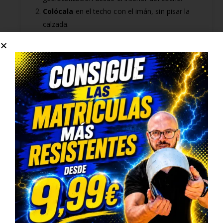
Colócala
en el techo con el imán, sin pisar la
calzada.
Verifica
el destello y espera en una zona
segura con el chaleco puesto.
La baliza encendida enviará su
posición
a
DGT
3.0
, mejorando la protección de todos los
usuarios.
Consejo:
Evita remaches excesivamente
tensos para no marcar el material. Si montas
un
soporte basculante
, respeta el ángulo
legal de visibilidad.
Especificaciones destacadas
Conexión a DGT 3.0 con envío de