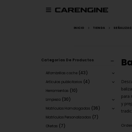
INICIO
TIENDA
SEÑALIZAC
Ba
Categorías De Productos
(43)
Alfombrillas coche
(4)
Descu
Artículos publicitarios
baliz
(10)
Herramientas
para 
(30)
Limpieza
y pre
(36)
Matrículas Homologadas
tradi
(7)
Matrículas Personalizadas
Orden
(7)
Ofertas