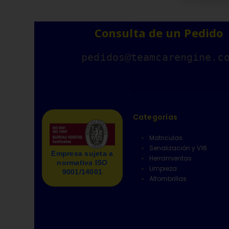
Consulta de un Pedido
pedidos@teamcarengine.c
Categorías
Matriculas
Senalización y V16
Empresa sujeta a
Herramientas
normativa ISO
Limpieza
9001/14001
Alfombrillas