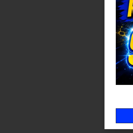
S
Mostr