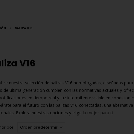
IÓN
BALIZA V16
liza V16
bre nuestra selección de balizas V16 homologadas, diseñadas para ga
as de última generación cumplen con las normativas actuales y ofr
notificaciones en tiempo real y luz intermitente visible en condicione
párate para el futuro con las balizas V16 conectadas, una alternativa
cionales. Explora nuestras opciones y elige la mejor para ti.
ar por: