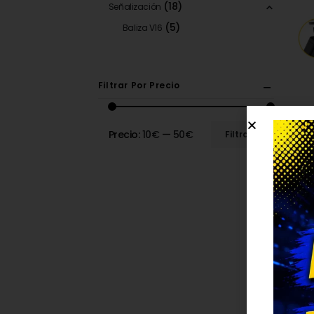
(18)
Señalización
(5)
Baliza V16
Filtrar Por Precio
Precio:
10€
—
50€
Filtrar
BA
-2