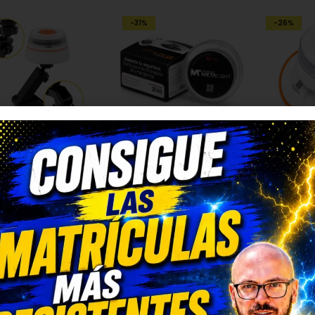
-31%
-26%
LIZA V16
,
SEÑALIZACIÓN
BALIZA V16
,
SEÑALIZACIÓN
BALIZA V1
Soporte Baliza V16 con Ventosa largo
METALIGHT – Baliza de Emergencia V16 [Conectada]
12,50
€
23,99
€
34,99
€
54,00
SELEC
AÑADIR AL CARRITO
AÑADIR AL CARRITO
2%