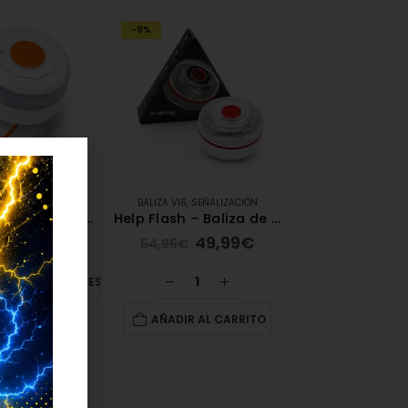
-9%
6
,
SEÑALIZACIÓN
BALIZA V16
,
SEÑALIZACIÓN
Baliza V16 Conectada – SOS FLASH
Help Flash – Baliza de Emergencia V16 [Conectada]
39,99
€
49,99
€
€
54,95
€
CIONAR OPCIONES
AÑADIR AL CARRITO