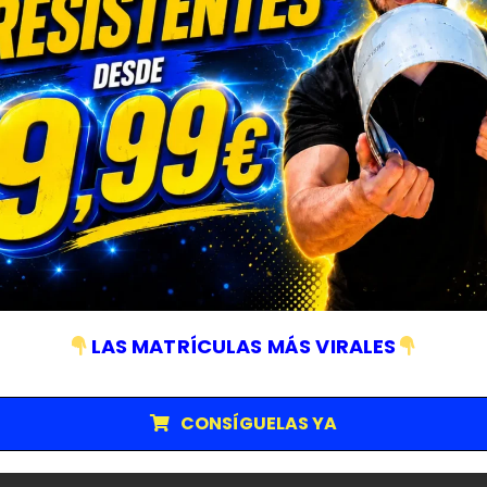
EÑALIZACIÓN
,
BALIZA V16
Kit baliza V16 con chaleco reflectante
46,99
€
59,99
€
AÑADIR AL CARRITO
LAS MATRÍCULAS MÁS VIRALES
CONSÍGUELAS YA
ar: