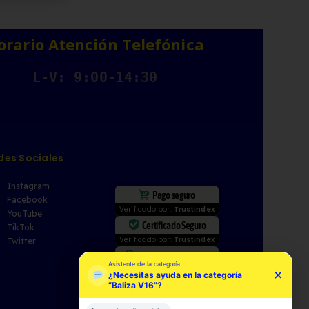
orario Atención Telefónica
L-V: 9:00-14:30
des Sociales
Instagram
Pago seguro
Facebook
Verificado por:
Trustindex
YouTube
Certificado Seguro
TikTok
Verificado por:
Trustindex
Twitter
Soporte Excepcional
Asistente de la categoría
Verificado por:
Trustindex
×
¿Necesitas ayuda en la categoría
“Baliza V16”?