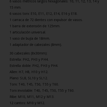
6 vasos métricos largos hexagonales: 10, 11, 12, 13, 14 y
15 mm.
6 vasos torx: E10, E11, E12, E14, E16 y E18.
1 carraca de 72 dientes con expulsor de vasos.
1 barra de extensión de 125mm.
1 articulación universal.
1 vaso de bujía de 18mm.
1 adaptador de cabezales (8mm).
30 cabezales (8x30mm):
Estrella: PH2, PH3 y PH4.
Estrella doble: PH2, PH3 y PH4.
Allen: H7, H8, H10 y H12.
Plano: SL8, SL10 y SL12.
Torx: T40, T45, T50, T55 y T60.
Torx inviolable: T40, T45, T50, T55 y T60.
Ribe: M10, M11, M12 y M13.
12 cantos: M10 y M12.