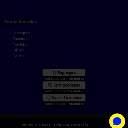
Redes Sociales
Instagram
Facebook
YouTube
TikTok
Twitter
Pago seguro
Verificado por:
Trustindex
Certificado Seguro
Verificado por:
Trustindex
Soporte Excepcional
Verificado por:
Trustindex
© copyright 2025 - CARENGINE - Calle Aragón, 1 Local 3, 41702, Dos
ENVIO GRATIS +29€ (24-72 Horas)
Descartar
Hermanas, Sevilla - CIF: B05285853