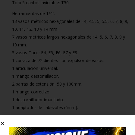
Torx 5 cantos inviolable: T50.
Herramientas de 1/4″:
13 vasos métricos hexagonales de : 4, 4.5, 5, 5.5, 6, 7, 8, 9,
10, 11, 12, 13 y 14 mm.
7 vasos métricos largos hexagonales de : 4, 5, 6, 7, 8, 9 y
10 mm.
5 vasos Torx : E4, E5, E6, E7 y E8.
1 carraca de 72 dientes con expulsor de vasos.
1 articulación universal.
1 mango destornillador.
2 barras de extensión: 50 y 100mm.
1 mango corredizo.
1 destornillador imantado.
1 adaptador de cabezales (6mm).
30 cabezales para el mango destornillador:
Estrella: PH0, PH1, PH2.
Estrella doble: PZ0, PZ1, PZ2.