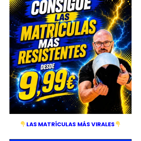
Allen: H3, H4, H5 y H6.
Plano: SL4, SL5.5, SL6.5 y SL7.
Torx: T8, T9, T10, T15, T20, T25, T27 y T30.
Torx inviolable: T8, T9, T10, T15, T20, T25, T27 y T30.
45 cabezales (6x25mm):
Allen inviolable: H2, H2.5, H3, H4, H5 y H6.
Torx: T5, T6 y T7.
Torx inviolable: T7.
Ribe: M5, M6, M7, M8 y M9.
12 cantos: M5, M6 y M8.
Torx 5 cantos inviolable: T10, T15, T20, T25, T27, T30,
T40, T45.
Punta cuadrada: 0, 1, 2, 3.
Punta tensor: 4, 6, 8, 10.
LAS MATRÍCULAS MÁS VIRALES
Cuatri-punta: 6, 8, 10.
Mariposa: 1, 2, 3.