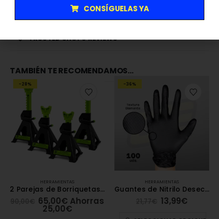
Tri-punta: 1, 2, 3, 4.
CONSÍGUELAS YA
1 cabezal adaptador para vasos de 1/4″.
TRUSTED SHOPS REVIEWS
TAMBIÉN TE RECOMENDAMOS…
-28%
-36%
HERRAMIENTAS
HERRAMIENTAS
2 Parejas de Borriquetas 3T [JBM]
Guantes de Nitrilo Desechables Negros 100 Unidades Grosor 7,0MIL Textura Diamantada [JBM]
65,00
€
Ahorras
13,99
€
90,00
€
21,77
€
25,00
€