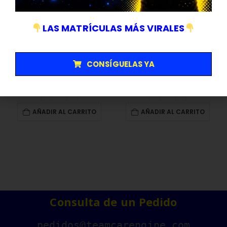
LAS MATRÍCULAS MÁS VIRALES
ACCESORIOS
,
EXTERIOR
,
INTERIOR
,
LIMPIEZA
LIMPIEZA
,
EXTERIOR
,
INTERIOR
Bayeta Microfibra 280Gsm – Flip DetailBLACK 280GSM 40x40cm
Limpia Cristales Hidrofóbico [Flip Detail]
CONSÍGUELAS YA
3,99
€
10,95
€
AÑADIR AL CARRITO
AÑADIR AL CARRITO
Consulta de un Pedido
pedidos@teamcarengine.com