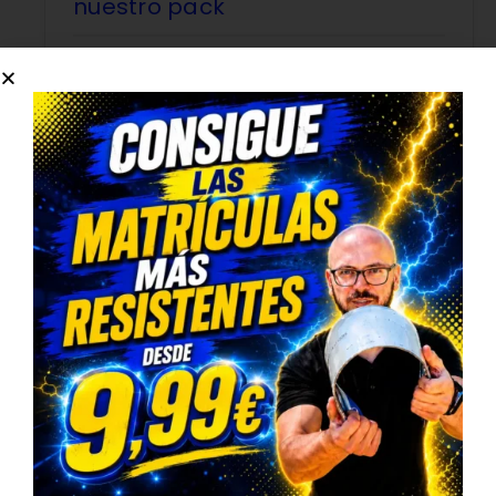
nuestro pack
Limpia el interior
de tu coche gracias al
limpiador textil y limpia salpicaderos.
Limpia los cristales
de tu coche con
nuestro limpia cristales.
TRUSTED SHOPS REVIEWS
PRODUCTOS RELACIONADOS