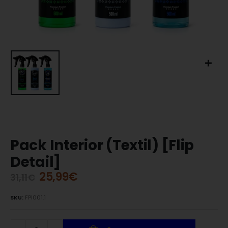
Pack Interior (Textil) [Flip
Detail]
25,99
€
31,11
€
SKU:
FPI001.1