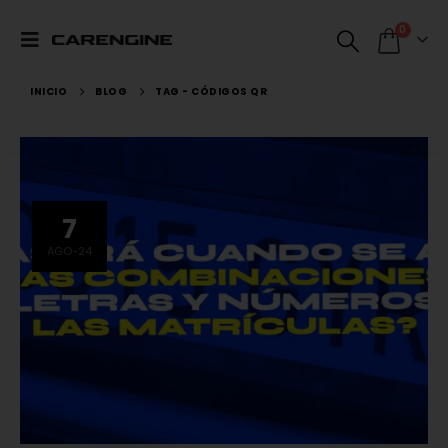
0
INICIO
BLOG
TAG -
CÓDIGOS QR
7
AGO-24