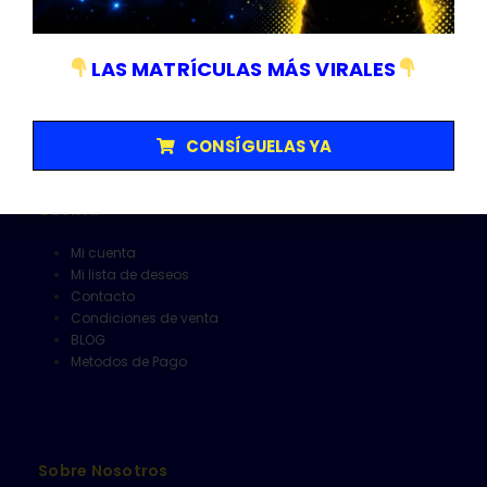
Matriculas
Senalización y V16
Herramientas
LAS MATRÍCULAS MÁS VIRALES
Limpieza
Alfombrillas
CONSÍGUELAS YA
Cuenta
Mi cuenta
Mi lista de deseos
Contacto
Condiciones de venta
BLOG
Metodos de Pago
Sobre Nosotros