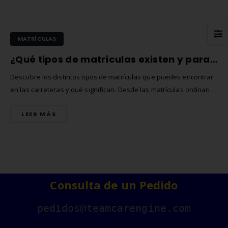
MATRÍCULAS
¿Qué tipos de matrículas existen y para qué se utilizan? Guía completa
Descubre los distintos tipos de matrículas que puedes encontrar
en las carreteras y qué significan. Desde las matrículas ordinarias
hasta las especiales, te explicamos todo lo que necesitas saber.
LEER MÁS
Consulta de un Pedido
Comprar matrículas a
Matrícula Acrílica para
proveedores vs. Instalar tu
Ciclomotor y Patinete:
pedidos@teamcarengine.com
propio equipo de fabricación
Normativa DGT 2026
junio de 2026
27 de mayo de 2026