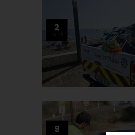
2
JUL-25
9