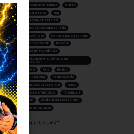
MOVILIDAD SOSTENIBLE
MULTA
Si la Guardia Civil multa a un pasajero, ¿quién paga la sanción?
NEWTON METRO
NM
NORMATIVA DE TRÁFICO
os y
NÚMERO DE COCHES ESPAÑA
pone
PAR DE APRIETE
PARQUE MÓVIL ESPAÑA
ientos
PLACAS DE COCHE
POLICIA
sejos
PÉRDIDA DE MATRÍCULA
RECONOCIMIENTO ÓPTICO DE
CARACTERES
RECURRIR
RFID
RUEDA
SEGURIDAD VIAL
TECNOLOGÍA
TENDENCIAS DEL SECTOR
TESLA
TIPOS DE MATRÍCULAS
TORNILLOS
TRAFICO
VEHÍCULOS ELÉCTRICOS
VENTAS DE COCHES
Madrid recauda más de 378 millones de euros en multas en 2024
[adinserter block="4"]
M € en