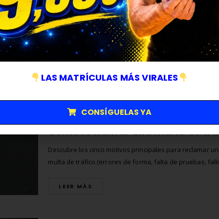
Emisiones y el alza del importe medio pese al descenso
infracciones clásicas.
LEER MÁS
LAS MATRÍCULAS MÁS VIRALES
CONSÍGUELAS YA
MULTAS
Descubre los cinco motivos principales para reclamar u
multa de tráfico (errores de forma, falta de pruebas, fal
radares, error de hechos y prescripción) y el procedimie
completo para presentar alegaciones, recursos de repos
LEER MÁS
alzada y contencioso-administrativo.