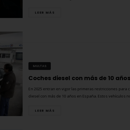
V16 de Carengine: homologada, geolocalizada y lista pa
protegerte.
LEER MÁS
Comprar matrículas a
Matrícula Acrílica p
proveedores vs. Instalar tu
Ciclomotor y Patine
propio equipo de
Normativa DGT 20
fabricación
27 de mayo de 2026
2 de junio de 2026
Matrícula para Pati
MULTAS
Los 7 requisitos de
Eléctrico: Normativ
homologación de placas
Dónde Comprarla |
de matrícula en España
Carengine
En 2025 entran en vigor las primeras restricciones para 
(según el BOE)
27 de mayo de 2026
diesel con más de 10 años en España. Estos vehículos n
2 de junio de 2026
podrán circular en muchas Zonas de Bajas Emisiones (Z
ciudades como Madrid, Bilbao o Getafe, con sanciones 
LEER MÁS
hasta 200 €. El calendario establece que a partir de...