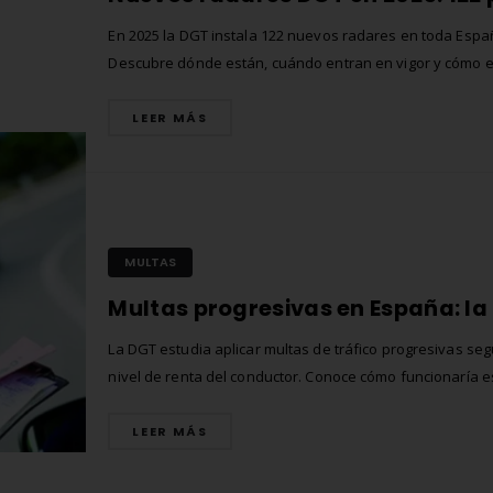
En 2025 la DGT instala 122 nuevos radares en toda Espa
Descubre dónde están, cuándo entran en vigor y cómo e
sanciones.
LEER MÁS
MULTAS
La DGT estudia aplicar multas de tráfico progresivas seg
nivel de renta del conductor. Conoce cómo funcionaría e
propuesta, qué dice la Guardia Civil, cómo lo hacen en p
como Finlandia o Suiza y qué consecuencias tendría par
LEER MÁS
conductores en España.