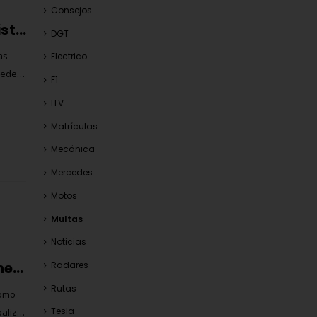
Consejos
Multas ZBE Madrid 2025: récord histórico de sanciones y recaudación del Ayuntamiento
DGT
as
Electrico
ceder
F1
 cómo
ITV
Matrículas
Mecánica
Mercedes
Motos
Multas
Noticias
Baliza V16 conectada de Carengine: la señal que salvará vidas (y te evitará multas)
Radares
Rutas
como
Tesla
baliza