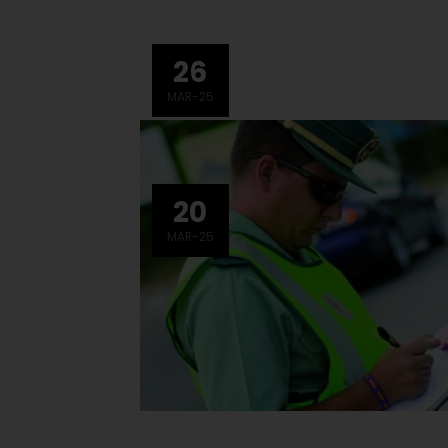
26
MAR-25
20
MAR-25