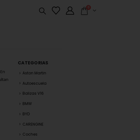
0
CATEGORIAS
 En
Aston Martin
ultan
Autoescuela
Balizas V16
BMW
BYD
CARENGINE
Coches