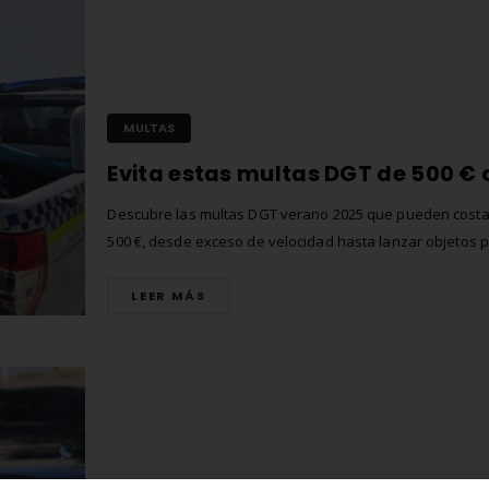
MULTAS
Descubre las multas DGT verano 2025 que pueden costa
500 €, desde exceso de velocidad hasta lanzar objetos p
ventanilla o distracciones a bordo. Aprende a identificar 
infracciones más graves, conoce las sanciones por no ll
LEER MÁS
cinturón o usar el móvil, y sigue consejos prácticos para
planificar tu...