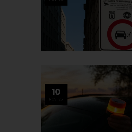
10
NOV-25