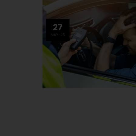
27
MAY-25