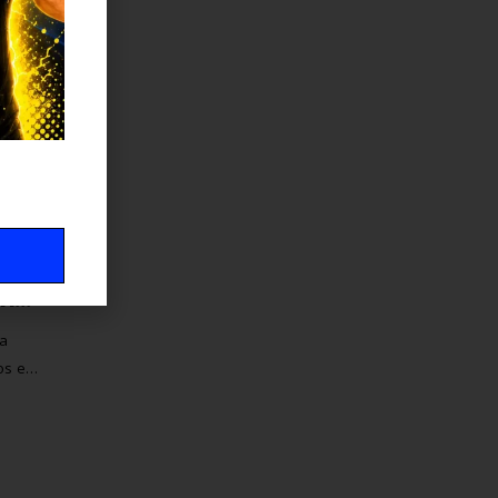
 de
Cómo reclamar una multa de tráfico: motivos y procedimiento paso a paso
na
los en
nto
ición,