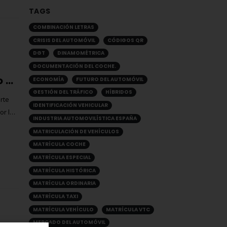
TAGS
COMBINACIÓN LETRAS
CRISIS DEL AUTOMÓVIL
CÓDIGOS QR
DGT
DINAMOMÉTRICA
DOCUMENTACIÓN DEL COCHE.
Evita estas multas DGT de 500 € o más este verano 2025
ECONOMÍA
FUTURO DEL AUTOMÓVIL
GESTIÓN DEL TRÁFICO
HÍBRIDOS
rte
IDENTIFICACIÓN VEHICULAR
or la
INDUSTRIA AUTOMOVILÍSTICA ESPAÑA
las
MATRICULACIÓN DE VEHÍCULOS
evar
MATRÍCULA COCHE
MATRÍCULA ESPECIAL
MATRÍCULA HISTÓRICA
MATRÍCULA ORDINARIA
MATRÍCULA TAXI
MATRÍCULA VEHÍCULO
MATRÍCULA VTC
MERCADO DEL AUTOMÓVIL