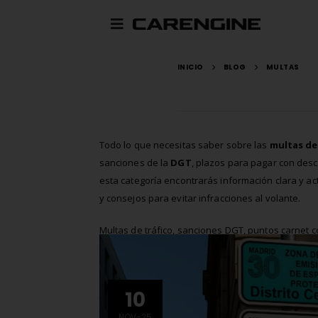
INICIO
BLOG
MULTAS
Todo lo que necesitas saber sobre las
multas de
sanciones de la
DGT
, plazos para pagar con desc
esta categoría encontrarás información clara y ac
y consejos para evitar infracciones al volante.
Multas de tráfico, sanciones DGT, puntos carnet co
normativa tráfico España, radares DGT, multas por 
10
NOV-25