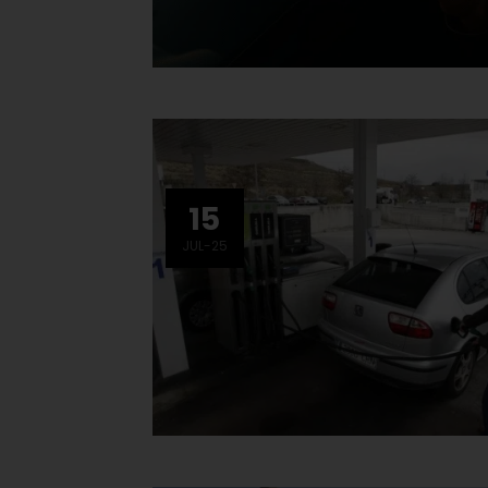
15
JUL-25