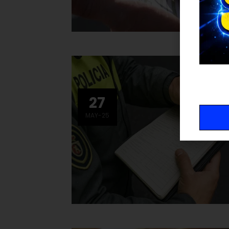
27
MAY-25