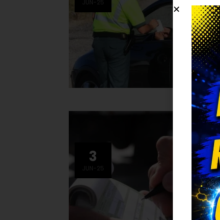
JUN-25
3
JUN-25