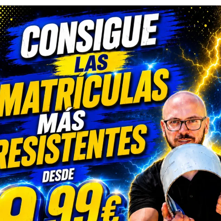
MULTAS
Descubre qué infracciones pueden cometer los pasajer
quién debe pagar la sanción cuando la Guardia Civil im
una multa. Desde no llevar el cinturón hasta comportam
peligrosos, te contamos las cuantías, excepciones y con
LEER MÁS
para evitar sanciones.
MULTAS
NOTICIAS
Madrid batió en 2024 su récord de recaudación con 378 
multas, impulsado por la expansión de la Zona de Bajas