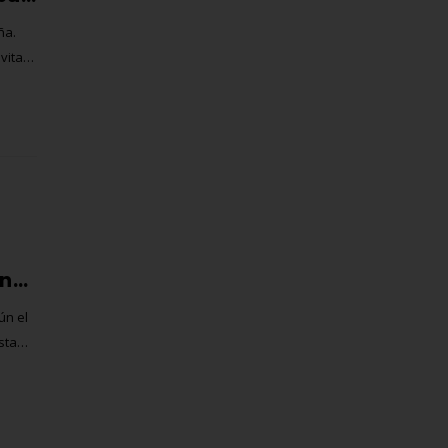
ña.
vitar
Multas progresivas en España: la nueva propuesta de la DGT para sanciones de tráfico según renta
ún el
sta
aíses
a los