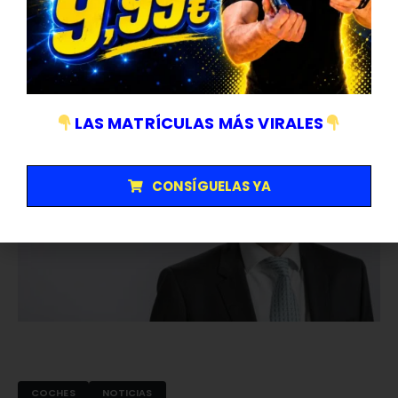
solo podrá llevar un vehículo y deberá pagar un peaje de 60 € si
LEER MÁS
accede en ferry. Una medida pionera que busca reducir la
saturación del tráfico, mejorar la...
LAS MATRÍCULAS MÁS VIRALES
9
JUN-25
CONSÍGUELAS YA
COCHES
NOTICIAS