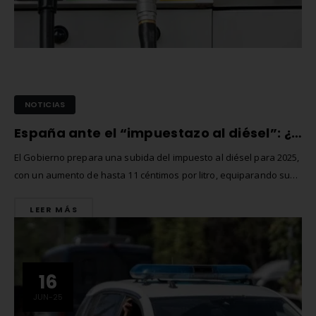
NOTICIAS
España ante el “impuestazo al diésel”: ¿subida confirmada en 2025?
El Gobierno prepara una subida del impuesto al diésel para 2025,
con un aumento de hasta 11 céntimos por litro, equiparando su
fiscalidad con la gasolina. La medida, impulsada por exigencias
LEER MÁS
de la Unión Europea, afectará a conductores particulares,
transportistas y precios generales. Un cambio que marca el inicio
del...
16
JUN-25