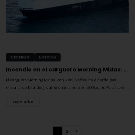
ELECTRICO
NOTICIAS
Incendio en el carguero Morning Midas: 3.000 vehículos, 800 eléctricos, abandonados en el Pacífico
El carguero Morning Midas, con 3.000 vehículos a bordo (800
eléctricos e híbridos), sufrió un incendio en el Océano Pacífico el 3
de junio de 2025. La tripulación de 22 marinos debió abandonar la
LEER MÁS
nave, mientras las autoridades coordinaban su rescate, y el
incidente reavivó el debate sobre protocolos de...
1
2