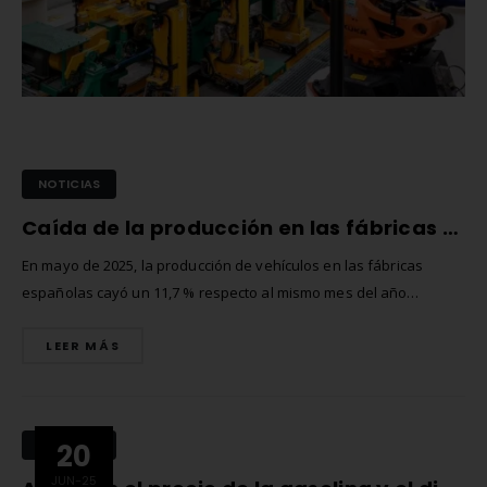
NOTICIAS
Caída de la producción en las fábricas automovilísticas españolas: causas y perspectivas
En mayo de 2025, la producción de vehículos en las fábricas
españolas cayó un 11,7 % respecto al mismo mes del año
anterior, arrastrando un descenso del 9,7 % en el acumulado
LEER MÁS
enero–mayo. Este retroceso se explica principalmente por las
paradas técnicas necesarias para adaptar las líneas a modelos
electrificados...
Comprar matrículas a
Matrícula Acrílica para
proveedores vs. Instalar tu
Ciclomotor y Patinete:
NOTICIAS
20
propio equipo de fabricación
Normativa DGT 2026
junio de 2026
27 de mayo de 2026
JUN-25