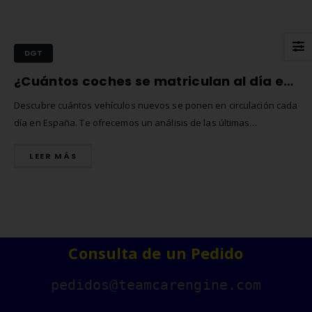
DGT
¿Cuántos coches se matriculan al día en España? Un análisis de las cifras
Descubre cuántos vehículos nuevos se ponen en circulación cada
día en España. Te ofrecemos un análisis de las últimas
estadísticas de matriculación y te explicamos los factores que
LEER MÁS
influyen en estas cifras.
Consulta de un Pedido
Comprar matrículas a
Matrícula Acrílica para
proveedores vs. Instalar tu
Ciclomotor y Patinete:
pedidos@teamcarengine.com
propio equipo de fabricación
Normativa DGT 2026
junio de 2026
27 de mayo de 2026