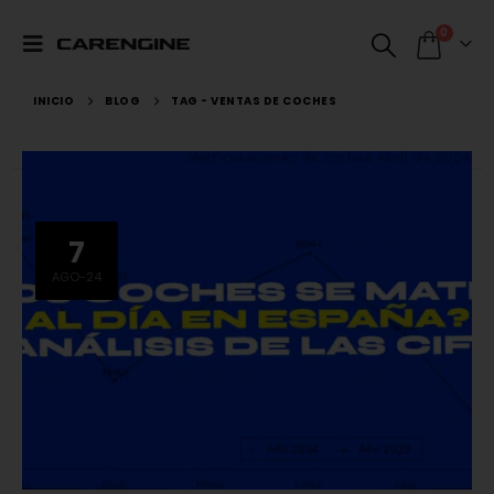
0
INICIO
BLOG
TAG -
VENTAS DE COCHES
7
AGO-24