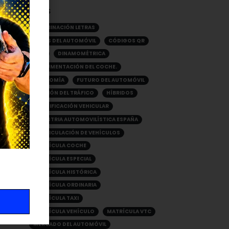
TAGS
COMBINACIÓN LETRAS
CRISIS DEL AUTOMÓVIL
CÓDIGOS QR
DGT
DINAMOMÉTRICA
DOCUMENTACIÓN DEL COCHE.
ECONOMÍA
FUTURO DEL AUTOMÓVIL
GESTIÓN DEL TRÁFICO
HÍBRIDOS
IDENTIFICACIÓN VEHICULAR
INDUSTRIA AUTOMOVILÍSTICA ESPAÑA
MATRICULACIÓN DE VEHÍCULOS
MATRÍCULA COCHE
MATRÍCULA ESPECIAL
MATRÍCULA HISTÓRICA
MATRÍCULA ORDINARIA
MATRÍCULA TAXI
MATRÍCULA VEHÍCULO
MATRÍCULA VTC
MERCADO DEL AUTOMÓVIL