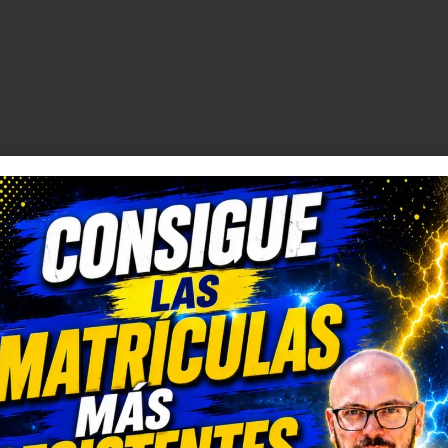
Comprar matrículas a
Matrícula Acrílica p
proveedores vs. Instalar tu
Ciclomotor y Patine
propio equipo de
Normativa DGT 20
fabricación
27 de mayo de 2026
2 de junio de 2026
Matrícula para Pati
Los 7 requisitos de
Eléctrico: Normativ
homologación de placas
Dónde Comprarla |
de matrícula en España
Carengine
(según el BOE)
27 de mayo de 2026
2 de junio de 2026