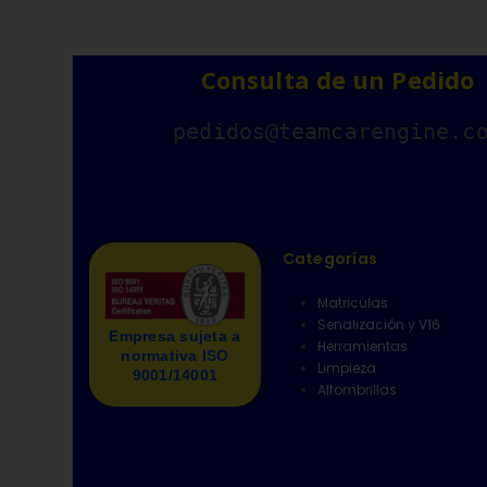
Consulta de un Pedido
pedidos@teamcarengine.c
Categorías
Matriculas
Senalización y V16
Empresa sujeta a
Herramientas
normativa ISO
Limpieza
9001/14001
Alfombrillas