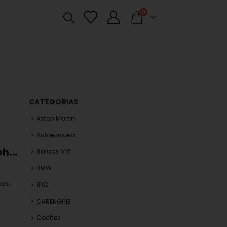
0
CATEGORIAS
Aston Martin
Autoescuela
¿Por qué algunas letras están prohibidas en las matrículas de coches? Desvelamos el misterio
Balizas V16
BMW
mos
BYD
s
CARENGINE
Coches