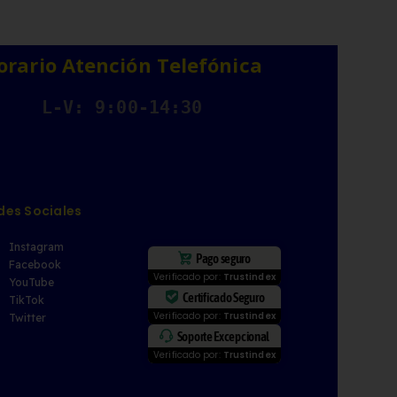
orario Atención Telefónica
L-V: 9:00-14:30
des Sociales
Instagram
Pago seguro
Facebook
Verificado por:
Trustindex
YouTube
Certificado Seguro
TikTok
Verificado por:
Trustindex
Twitter
Soporte Excepcional
Verificado por:
Trustindex