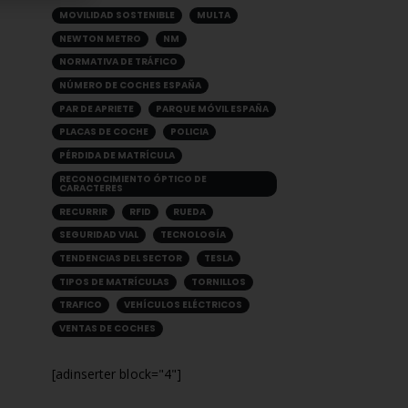
MOVILIDAD SOSTENIBLE
MULTA
NEWTON METRO
NM
NORMATIVA DE TRÁFICO
NÚMERO DE COCHES ESPAÑA
PAR DE APRIETE
PARQUE MÓVIL ESPAÑA
PLACAS DE COCHE
POLICIA
PÉRDIDA DE MATRÍCULA
RECONOCIMIENTO ÓPTICO DE
CARACTERES
RECURRIR
RFID
RUEDA
SEGURIDAD VIAL
TECNOLOGÍA
TENDENCIAS DEL SECTOR
TESLA
TIPOS DE MATRÍCULAS
TORNILLOS
TRAFICO
VEHÍCULOS ELÉCTRICOS
VENTAS DE COCHES
[adinserter block="4"]