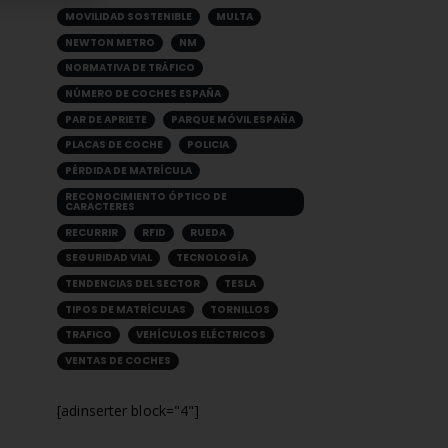
MOVILIDAD SOSTENIBLE
MULTA
NEWTON METRO
NM
NORMATIVA DE TRÁFICO
NÚMERO DE COCHES ESPAÑA
PAR DE APRIETE
PARQUE MÓVIL ESPAÑA
PLACAS DE COCHE
POLICIA
PÉRDIDA DE MATRÍCULA
RECONOCIMIENTO ÓPTICO DE
CARACTERES
RECURRIR
RFID
RUEDA
SEGURIDAD VIAL
TECNOLOGÍA
TENDENCIAS DEL SECTOR
TESLA
TIPOS DE MATRÍCULAS
TORNILLOS
TRAFICO
VEHÍCULOS ELÉCTRICOS
VENTAS DE COCHES
[adinserter block="4"]