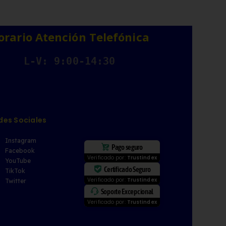
orario Atención Telefónica
L-V: 9:00-14:30
des Sociales
Instagram
Pago seguro
Facebook
Verificado por:
Trustindex
YouTube
Certificado Seguro
TikTok
Verificado por:
Trustindex
Twitter
Soporte Excepcional
Verificado por:
Trustindex