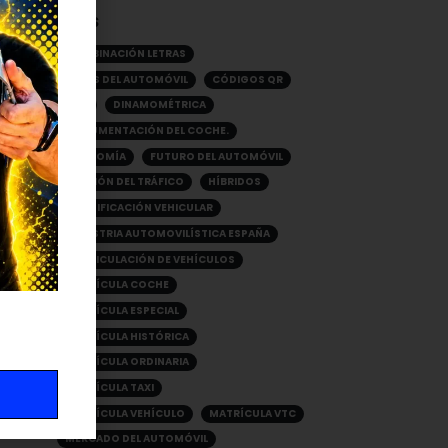
TAGS
COMBINACIÓN LETRAS
CRISIS DEL AUTOMÓVIL
CÓDIGOS QR
DGT
DINAMOMÉTRICA
DOCUMENTACIÓN DEL COCHE.
ECONOMÍA
FUTURO DEL AUTOMÓVIL
GESTIÓN DEL TRÁFICO
HÍBRIDOS
IDENTIFICACIÓN VEHICULAR
INDUSTRIA AUTOMOVILÍSTICA ESPAÑA
MATRICULACIÓN DE VEHÍCULOS
MATRÍCULA COCHE
MATRÍCULA ESPECIAL
MATRÍCULA HISTÓRICA
MATRÍCULA ORDINARIA
MATRÍCULA TAXI
MATRÍCULA VEHÍCULO
MATRÍCULA VTC
MERCADO DEL AUTOMÓVIL