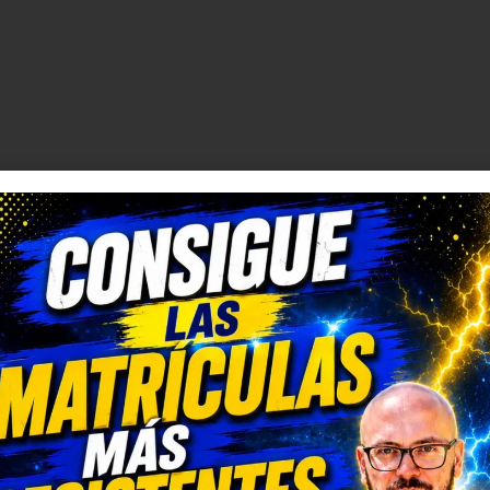
Comprar matrículas a
Matrícula Acrílica p
proveedores vs. Instalar tu
Ciclomotor y Patine
propio equipo de
Normativa DGT 20
fabricación
27 de mayo de 2026
2 de junio de 2026
Matrícula para Pati
Los 7 requisitos de
Eléctrico: Normativ
homologación de placas
Dónde Comprarla |
de matrícula en España
Carengine
(según el BOE)
27 de mayo de 2026
2 de junio de 2026