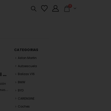
0
CATEGORIAS
Aston Martin
Autoescuela
¿Cuántos coches se matriculan al día en España? Un análisis de las cifras
Balizas V16
BMW
ción
imas
BYD
es que
CARENGINE
Coches