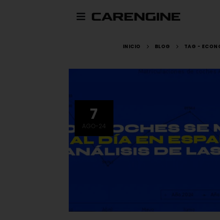
INICIO
BLOG
TAG -
ECON
7
AGO-24