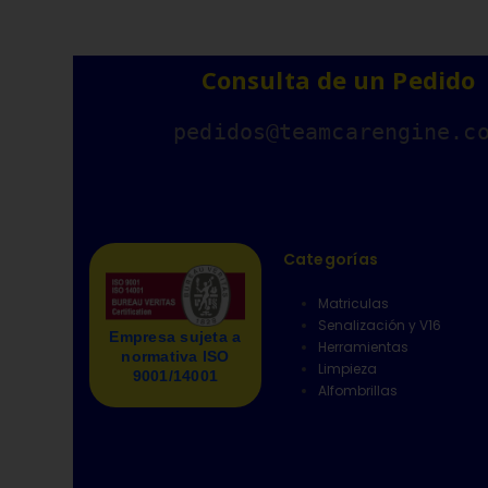
Consulta de un Pedido
pedidos@teamcarengine.c
Categorías
Matriculas
Senalización y V16
Empresa sujeta a
Herramientas
normativa ISO
Limpieza
9001/14001
Alfombrillas