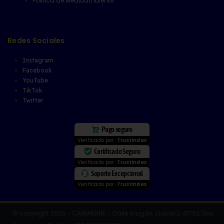
Politica de Medioambiente
Redes Sociales
Instagram
Facebook
YouTube
TikTok
Twitter
Pago seguro
Verificado por:
Trustindex
Certificado Seguro
Verificado por:
Trustindex
Soporte Excepcional
Verificado por:
Trustindex
© copyright 2025 - CARENGINE - Calle Aragón, 1 Local 3, 41702, Dos