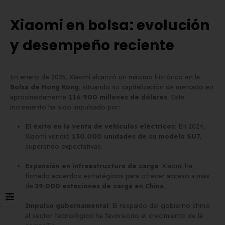
Xiaomi en bolsa: evolución
Matrícula para Patinete
Los 7 requisitos de
Eléctrico: Normativa y Dónde
homologación de placa
y desempeño reciente
Comprarla | Carengine
matrícula en España (s
de mayo de 2026
el BOE)
2 de junio de 2026
En enero de 2025, Xiaomi alcanzó un máximo histórico en la
Bolsa de Hong Kong
, situando su capitalización de mercado en
aproximadamente
116.900 millones de dólares
. Este
incremento ha sido impulsado por:
El éxito en la venta de vehículos eléctricos
: En 2024,
Xiaomi vendió
130.000 unidades de su modelo SU7
,
superando expectativas.
Expansión en infraestructura de carga
: Xiaomi ha
firmado acuerdos estratégicos para ofrecer acceso a más
de
29.000 estaciones de carga en China
.
Impulso gubernamental
: El respaldo del gobierno chino
al sector tecnológico ha favorecido el crecimiento de la