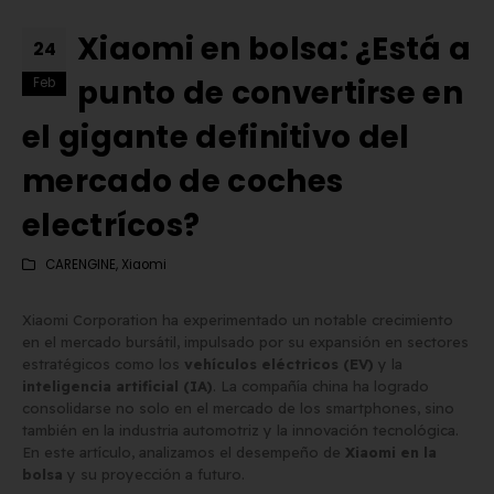
Xiaomi en bolsa: ¿Está a
24
punto de convertirse en
Feb
el gigante definitivo del
mercado de coches
electrícos?
CARENGINE
,
Xiaomi
Xiaomi Corporation ha experimentado un notable crecimiento
en el mercado bursátil, impulsado por su expansión en sectores
estratégicos como los
vehículos eléctricos (EV)
y la
inteligencia artificial (IA)
. La compañía china ha logrado
Matrícula Acrílica para
Comprar matrículas a
consolidarse no solo en el mercado de los smartphones, sino
también en la industria automotriz y la innovación tecnológica.
Ciclomotor y Patinete:
proveedores vs. Instalar 
En este artículo, analizamos el desempeño de
Xiaomi en la
Normativa DGT 2026
propio equipo de fabric
bolsa
y su proyección a futuro.
de mayo de 2026
2 de junio de 2026