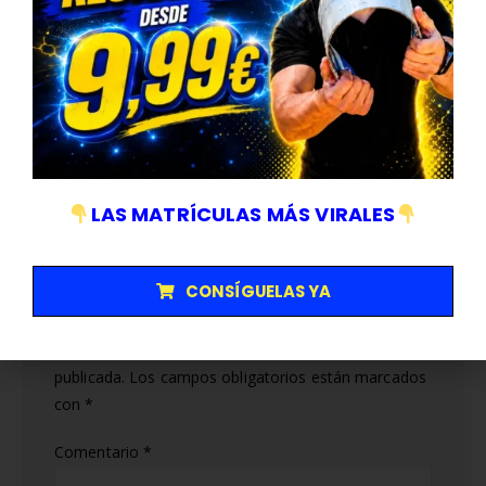
Compartir esta publicacion
Autor
Abel A
LAS MATRÍCULAS MÁS VIRALES
Deja una respuesta
CONSÍGUELAS YA
Tu dirección de correo electrónico no será
publicada.
Los campos obligatorios están marcados
con
*
Comentario
*