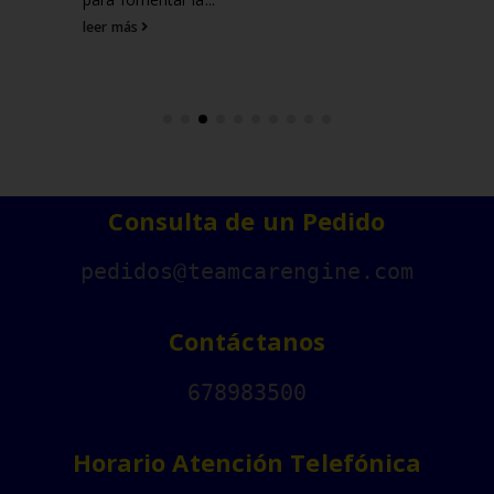
leer más
Consulta de un Pedido
pedidos@teamcarengine.com
Contáctanos
678983500
Horario Atención Telefónica