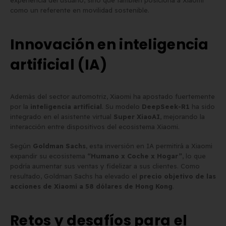
experiencia del usuario, sino que también posiciona a Xiaomi
como un referente en movilidad sostenible.
Innovación en inteligencia
artificial (IA)
Además del sector automotriz, Xiaomi ha apostado fuertemente
por la
inteligencia artificial
. Su modelo
DeepSeek-R1
ha sido
integrado en el asistente virtual
Super XiaoAI
, mejorando la
interacción entre dispositivos del ecosistema Xiaomi.
Según
Goldman Sachs
, esta inversión en IA permitirá a Xiaomi
expandir su ecosistema
“Humano x Coche x Hogar”
, lo que
podría aumentar sus ventas y fidelizar a sus clientes. Como
resultado, Goldman Sachs ha elevado el
precio objetivo de las
acciones de Xiaomi a 58 dólares de Hong Kong
.
Retos y desafíos para el