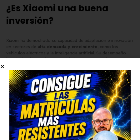
¿Es Xiaomi una buena
inversión?
Xiaomi ha demostrado su capacidad de adaptación e innovación
en sectores de
alta demanda y crecimiento
, como los
vehículos eléctricos y la inteligencia artificial. Su desempeño
bursátil ha sido positivo, respaldado por
estrategias de
expansión e innovación tecnológica
.
Si la compañía logra superar los desafíos mencionados y
consolidar su presencia en el sector EV y en la IA, podría seguir
siendo una inversión atractiva para los inversores a largo plazo.
Palabras clave para SEO:
Xiaomi en bolsa, análisis Xiaomi
2025, acciones Xiaomi, futuro Xiaomi, Xiaomi vehículos
eléctricos, Xiaomi IA, Xiaomi inversiones, cotización Xiaomi.