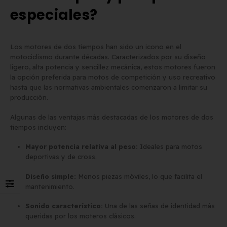
especiales?
Matrícula para Patinete
Los 7 requisitos de
Eléctrico: Normativa y Dónde
homologación de placa
Los motores de dos tiempos han sido un icono en el
Comprarla | Carengine
matrícula en España (s
motociclismo durante décadas. Caracterizados por su diseño
de mayo de 2026
el BOE)
ligero, alta potencia y sencillez mecánica, estos motores fueron
2 de junio de 2026
la opción preferida para motos de competición y uso recreativo
hasta que las normativas ambientales comenzaron a limitar su
producción.
Algunas de las ventajas más destacadas de los motores de dos
tiempos incluyen:
Mayor potencia relativa al peso:
Ideales para motos
deportivas y de cross.
Diseño simple:
Menos piezas móviles, lo que facilita el
mantenimiento.
Sonido característico:
Una de las señas de identidad más
queridas por los moteros clásicos.