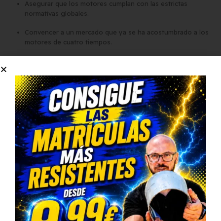
Asegurar que los motores cumplan con las estrictas
normativas globales.
Convencer a un mercado que ya se ha acostumbrado a los
motores de cuatro tiempos.
Competir en un entorno donde los motores eléctricos
están ganando protagonismo.
¿Una nueva era para
Kawasaki?
El regreso de Kawasaki a los motores de dos tiempos podría
marcar una revolución en el sector del motociclismo. Con
tecnología de vanguardia y un enfoque en la sostenibilidad, la
marca japonesa parece estar lista para recuperar la gloria de una
época pasada mientras se adapta a las demandas del presente.
Si eres amante de las motos y la innovación, este es un