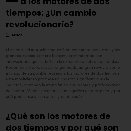
a los motores de dos
tiempos: ¿Un cambio
revolucionario?
Motos
El mundo del motociclismo está en constante evolución, y las
grandes marcas siempre buscan sorprendernos con
innovaciones que redefinen la experiencia sobre dos ruedas.
Recientemente, Kawasaki ha generado un gran revuelo con el
anuncio de su posible regreso a los motores de dos tiempos.
Este movimiento promete un impacto significativo en la
industria, captando la atención de entusiastas y profesionales
del sector. ¡Vamos a explorar qué significa este regreso y por
qué podría marcar un antes y un después!
Matrícula Acrílica para
Comprar matrículas a
¿Qué son los motores de
Ciclomotor y Patinete:
proveedores vs. Instalar 
Normativa DGT 2026
propio equipo de fabric
dos tiempos y por qué son
de mayo de 2026
2 de junio de 2026