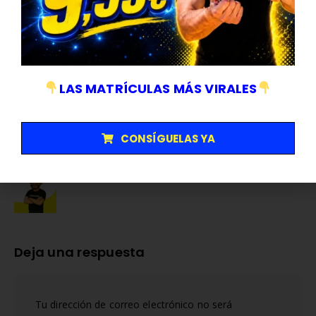
momento emocionante para seguir de cerca a Kawasaki.
¿Estamos ante el renacimiento de una leyenda? Solo el tiempo
lo dirá, pero una cosa es segura: la industria del motociclismo
está a punto de vivir un cambio emocionante.
LAS MATRÍCULAS MÁS VIRALES
Compartir esta publicacion
CONSÍGUELAS YA
Autor
Abel A
Deja una respuesta
Tu dirección de correo electrónico no será