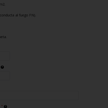
/m2.
(conducta al fuego FN).
eta.
)
*