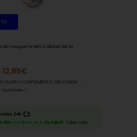
ITO
as de moqueta Mini Calidad de la
12,95
€
-
SOS FLASH COMPLEMENTO: SIN FUNDA
-
r opciones >
Envíos 24h
2:00h
y recíbelo en
1 día hábil*
.
Saber más