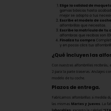
Elige la calidad de moquet
gamas básicas hasta acabad
mejor se adapta a tus neces
Escribe el modelo de coche
alfombrillas que necesitas.
Escribe la matrícula de tu
alfombras que recibas son 100
Finaliza tu compra
Completa
y en pocos clics tus alfombri
¿Qué incluyen las alfo
Con nuestras alfombrillas recibirás, 
2 para la parte traseras. Anclajes c
modelo de tu coche.
Plazos de entrega.
Fabricamos alfombrillas a medida du
las mismas
Martes y Jueves
. La f
laborables
, excepto la calidad
“ST