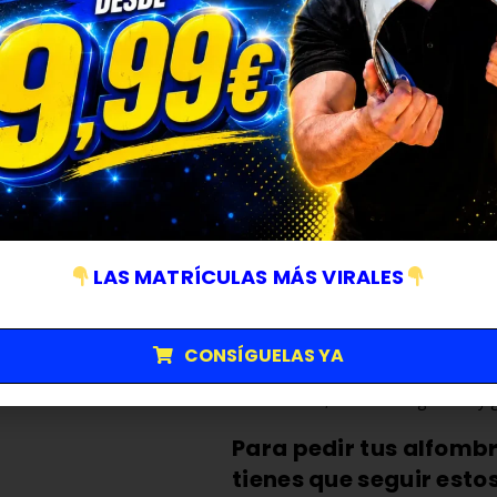
Ajuste exacto por modelo
: 
MINI Cooper Eléctrico, MINI Ac
Cooper, MINI Cooper 5 Puertas
John Cooper Works y más.
Materiales premium
: elige e
moqueta Mini.
Protección total
: borde perim
preservando la moqueta origina
Anclaje seguro
: compatibilida
LAS MATRÍCULAS MÁS VIRALES
para evitar desplazamientos du
Fácil limpieza
: las de goma se
con un paño húmedo o aspirad
CONSÍGUELAS YA
Envío exprés y garantía
: co
24–48 h, devolución gratuita y g
Para pedir tus alfombr
tienes que seguir estos