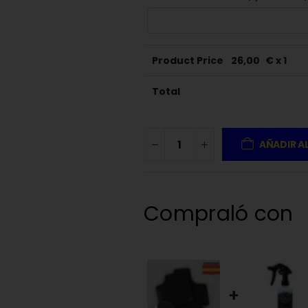
Product Price
26,00
€ x 1
Total
AÑADIR A
Compraló con
+