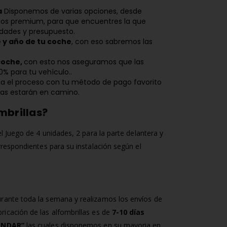
a
Disponemos de varias opciones, desde
os premium, para que encuentres la que
idades y presupuesto.
 y año de tu coche
, con eso sabremos las
 coche,
con esto nos aseguramos que las
% para tu vehículo..
 el proceso con tu método de pago favorito
llas estarán en camino.
mbrillas?
el Juego de 4 unidades, 2 para la parte delantera y
orrespondientes para su instalación según el
rante toda la semana y realizamos los envíos de
abricación de las alfombrillas es de
7-10 días
ANDAR”
las cuales disponemos en su mayoria en