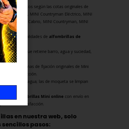
cortes milimétricos según las cotas originales de
eman Eléctrico, MINI Countryman Eléctrico, MINI
, MINI Cooper Cabrio, MINI Countryman, MINI
ntre todas las calidades de
alfombrillas de
etral elevado que retiene barro, agua y suciedad,
l de tu coche.
d con los sistemas de fijación originales de Mini
rante la conducción.
 enjuagan con agua; las de moqueta se limpian
or.
mpra tus
alfombrillas Mini online
con envío en
arantía de satisfacción.
illas en nuestra web, solo
 sencillos pasos: