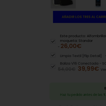
AÑADIR LOS TRES AL CARR
Este producto: Alfombrill
moqueta: Standar
26,00
€
-
Limpia Textil [Flip Detail]
Baliza V16 Conectada - 
39,99
€
54,00
€
Ve
Haz tu pedido antes de las
1