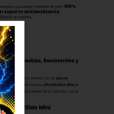
100%
oqueta punzada, material de pelo
n soporte antideslizante.
 fijación a medida.
 REVIEWS
Mini | A Medida, Resistentes y
ni
que protejan tu interior con un
ajuste
Carengine
te ofrecemos
alfombrillas Mini a
stética y la funcionalidad de tu vehículo, con la
 alfombrillas Mini