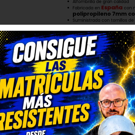
Alfombrilla de gran calidad
España
Fabricada en
con m
polipropileno 7mm co
Suministrada con tornillos de
DESCRIPCIÓN
TRUSTED SHOPS
Alfombrillas de Coche 
Con Estilo
¿Buscas
alfombrillas de coche Mi
perfecto
y un diseño duradero? En
medida
, pensadas para mejorar la e
calidad que tu Nissan se merece.
Ventajas de nuestras