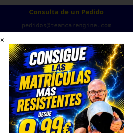
Consulta de un Pedido
pedidos@teamcarengine.com
Contáctanos
678983500
Horario Atención Telefónica
L-V: 9:00-14:30