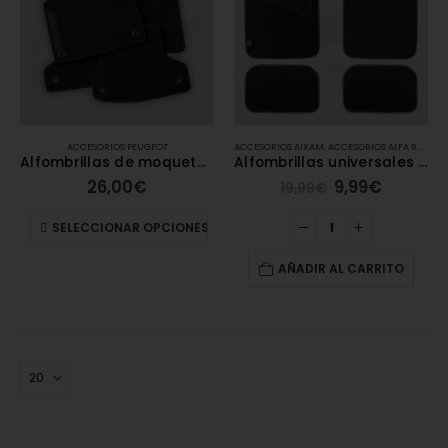
ACCESORIOS PEUGEOT
ACCESORIOS AIXAM
,
ACCESORIOS ALFA ROMEO
Alfombrillas de moqueta Peugeot
Alfombrillas universales de moqueta – Carengine
26,00
€
9,99
€
19,99
€
SELECCIONAR OPCIONES
AÑADIR AL CARRITO