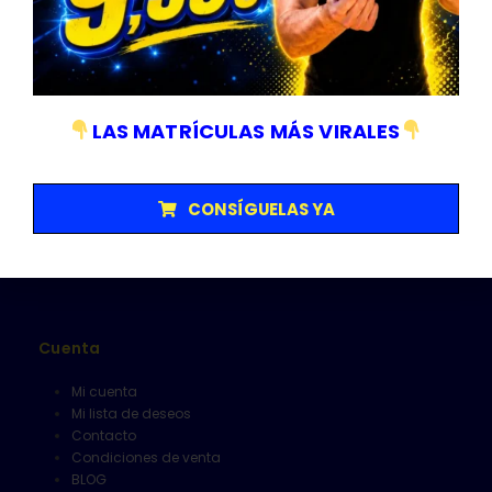
Empresa sujeta a normativa ISO 9001/14001
Categorías
LAS MATRÍCULAS MÁS VIRALES
Matriculas
Senalización y V16
Herramientas
CONSÍGUELAS YA
Limpieza
Alfombrillas
Cuenta
Mi cuenta
Mi lista de deseos
Contacto
Condiciones de venta
BLOG