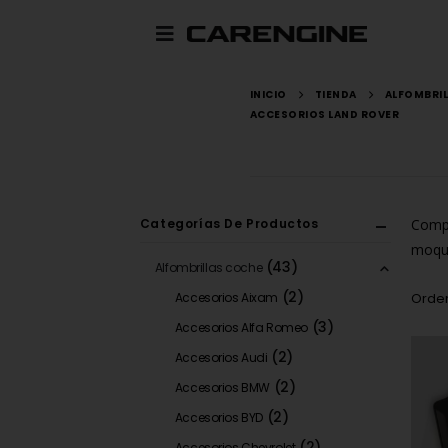
INICIO
TIENDA
ALFOMBRI
ACCESORIOS LAND ROVER
Categorías De Productos
Compr
moque
(43)
Alfombrillas coche
(2)
Accesorios Aixam
Orden
(3)
Accesorios Alfa Romeo
(2)
Accesorios Audi
(2)
Accesorios BMW
(2)
Accesorios BYD
(2)
Accesorios Chevrolet