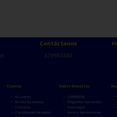
Contáctanos
H
om
678983500
Cuenta
Sobre Nosotros
Re
Mi cuenta
CARENGINE
Mi lista de deseos
Preguntas frecuentes
Contacto
Aviso legal
Condiciones de venta
Envío y devoluciones