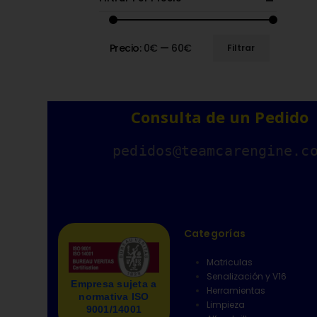
Precio:
0€
—
60€
Filtrar
Consulta de un Pedido
pedidos@teamcarengine.c
Categorías
Matriculas
Senalización y V16
Empresa sujeta a
Herramientas
normativa ISO
Limpieza
9001/14001