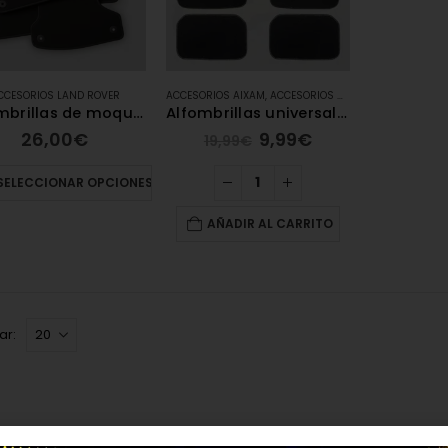
CCESORIOS LAND ROVER
ACCESORIOS AIXAM
,
ACCESORIOS ALFA ROMEO
,
ACCESOR
Alfombrillas de moqueta Land Rover
Alfombrillas universales de moqueta – Carengine
26,00
€
9,99
€
19,99
€
SELECCIONAR OPCIONES
AÑADIR AL CARRITO
ar: