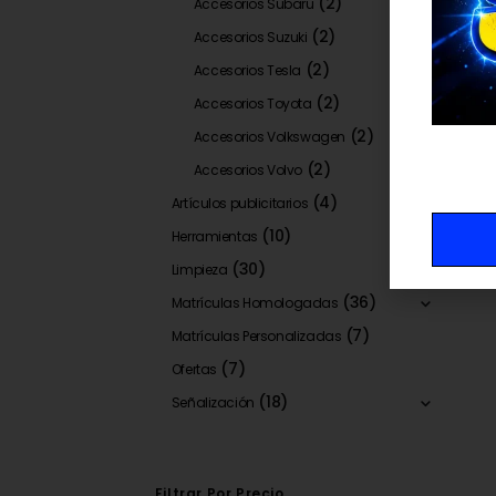
(2)
Accesorios Subaru
(2)
Accesorios Suzuki
(2)
Accesorios Tesla
(2)
Accesorios Toyota
(2)
Accesorios Volkswagen
(2)
Accesorios Volvo
(4)
Artículos publicitarios
(10)
Herramientas
(30)
Limpieza
(36)
Matrículas Homologadas
(7)
Matrículas Personalizadas
(7)
Ofertas
(18)
Señalización
Filtrar Por Precio