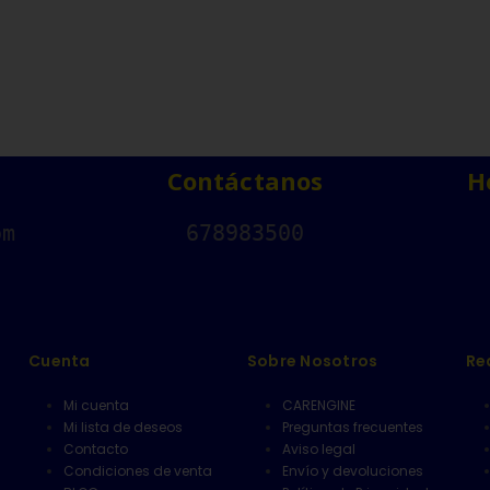
Contáctanos
H
om
678983500
Cuenta
Sobre Nosotros
Re
Mi cuenta
CARENGINE
Mi lista de deseos
Preguntas frecuentes
Contacto
Aviso legal
Condiciones de venta
Envío y devoluciones