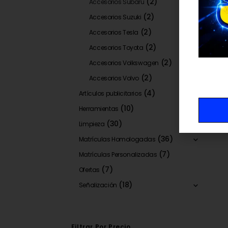
(2)
Accesorios Subaru
(2)
Accesorios Suzuki
(2)
Accesorios Tesla
(2)
Accesorios Toyota
(2)
Accesorios Volkswagen
(2)
Accesorios Volvo
(4)
Artículos publicitarios
(10)
Herramientas
(30)
Limpieza
(36)
Matrículas Homologadas
(7)
Matrículas Personalizadas
(7)
Ofertas
(18)
Señalización
Filtrar Por Precio