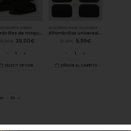
ACCESORIOS SUBARU
ACCESORIOS AIXAM
,
ACCESORIOS ALFA ROMEO
,
ACCESOR
Alfombrillas de moqueta Suburu
Alfombrillas universales de moqueta – Carengine
39,00
€
9,99
€
9,00
€
19,99
€
SELECT OPTION
AÑADIR AL CARRITO
ar: