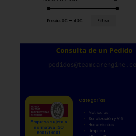
Precio:
0€
—
40€
Filtrar
Consulta de un Pedido
pedidos@teamcarengine.c
Categorías
Matriculas
Senalización y V16
Empresa sujeta a
Herramientas
normativa ISO
Limpieza
9001/14001