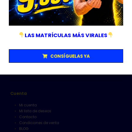
Empresa sujeta a normativa ISO 9001/14001
Categorías
LAS MATRÍCULAS MÁS VIRALES
Matriculas
Senalización y V16
Herramientas
CONSÍGUELAS YA
Limpieza
Alfombrillas
Cuenta
Mi cuenta
Mi lista de deseos
Contacto
Condiciones de venta
BLOG