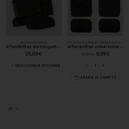
ACCESORIOS MAZDA
ACCESORIOS AIXAM
,
ACCESORIOS ALFA ROMEO
Alfombrillas de moqueta Mazda
Alfombrillas universales de moqueta – Carengine
26,00
€
9,99
€
19,99
€
SELECCIONAR OPCIONES
AÑADIR AL CARRITO