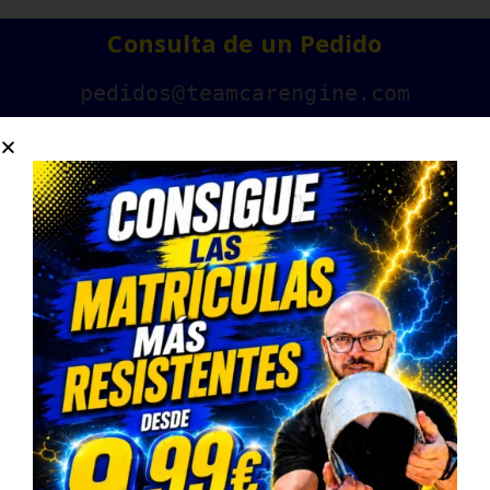
Consulta de un Pedido
pedidos@teamcarengine.com
Contáctanos
678983500
Horario Atención Telefónica
L-V: 9:00-14:30