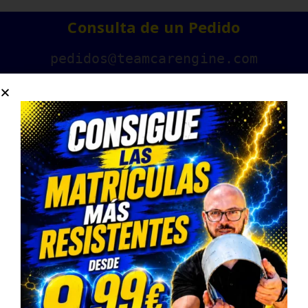
Consulta de un Pedido
pedidos@teamcarengine.com
Contáctanos
678983500
Horario Atención Telefónica
L-V: 9:00-14:30