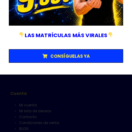
Empresa sujeta a normativa ISO 9001/14001
Categorías
LAS MATRÍCULAS MÁS VIRALES
Matriculas
Senalización y V16
Herramientas
CONSÍGUELAS YA
Limpieza
Alfombrillas
Cuenta
Mi cuenta
Mi lista de deseos
Contacto
Condiciones de venta
BLOG