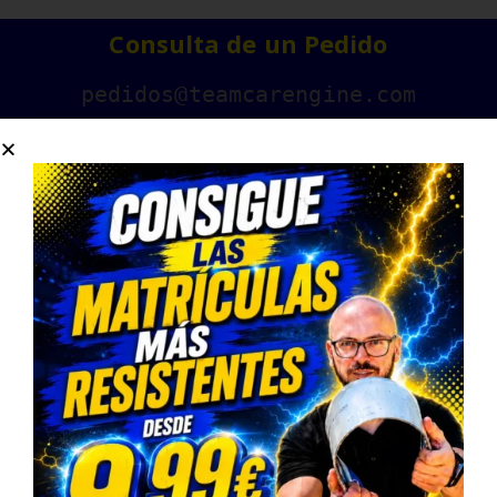
Consulta de un Pedido
pedidos@teamcarengine.com
Contáctanos
678983500
Horario Atención Telefónica
L-V: 9:00-14:30