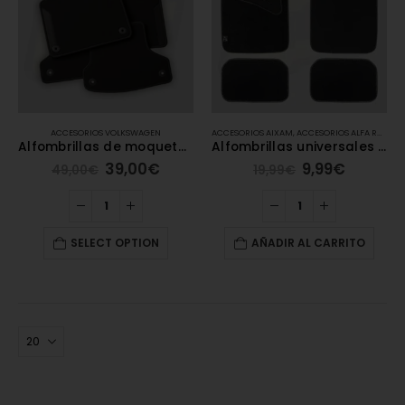
ACCESORIOS VOLKSWAGEN
ACCESORIOS AIXAM
,
ACCESORIOS ALFA ROMEO
Alfombrillas de moqueta Volkswagen
Alfombrillas universales de moqueta – Carengine
39,00
€
9,99
€
49,00
€
19,99
€
SELECT OPTION
AÑADIR AL CARRITO