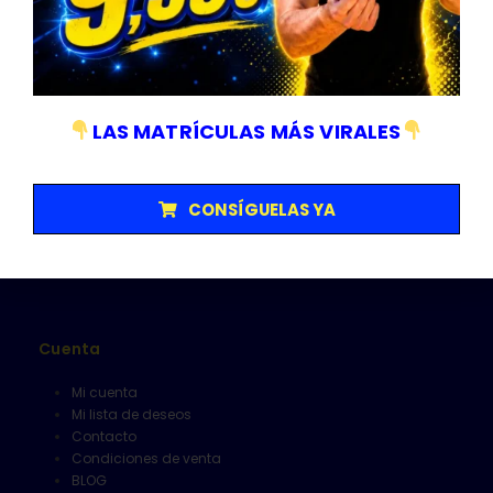
Empresa sujeta a normativa ISO 9001/14001
Categorías
LAS MATRÍCULAS MÁS VIRALES
Matriculas
Senalización y V16
Herramientas
CONSÍGUELAS YA
Limpieza
Alfombrillas
Cuenta
Mi cuenta
Mi lista de deseos
Contacto
Condiciones de venta
BLOG