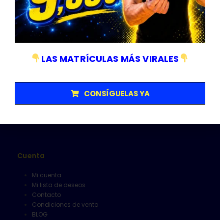
Empresa sujeta a normativa ISO 9001/14001
Categorías
LAS MATRÍCULAS MÁS VIRALES
Matriculas
Senalización y V16
Herramientas
CONSÍGUELAS YA
Limpieza
Alfombrillas
Cuenta
Mi cuenta
Mi lista de deseos
Contacto
Condiciones de venta
BLOG