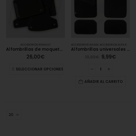
ACCESORIOS RENAULT
ACCESORIOS AIXAM
,
ACCESORIOS ALFA ROMEO
Alfombrillas de moqueta Renault
Alfombrillas universales de moqueta – Carengine
26,00
€
9,99
€
19,99
€
SELECCIONAR OPCIONES
AÑADIR AL CARRITO