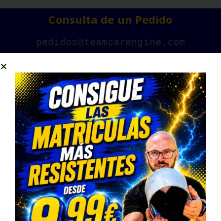
Consulta de un Pedido
pedidos@teamcarengine.com
Contáctanos
678983500
Horario Atención Telefónica
L-V: 9:00-14:30