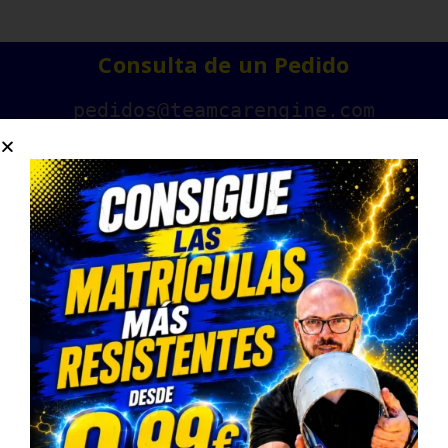
Consulta de un Pedido
pedidos@teamcarengine.com
Contáctanos
678983500
Horario Atención Telefónica
L-V: 9:00-14:30