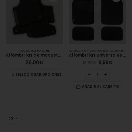
ACCESORIOS PORSCHE
ACCESORIOS AIXAM
,
ACCESORIOS ALFA ROMEO
Alfombrillas de moqueta Porsche
Alfombrillas universales de moqueta – Carengine
26,00
€
9,99
€
19,99
€
SELECCIONAR OPCIONES
AÑADIR AL CARRITO