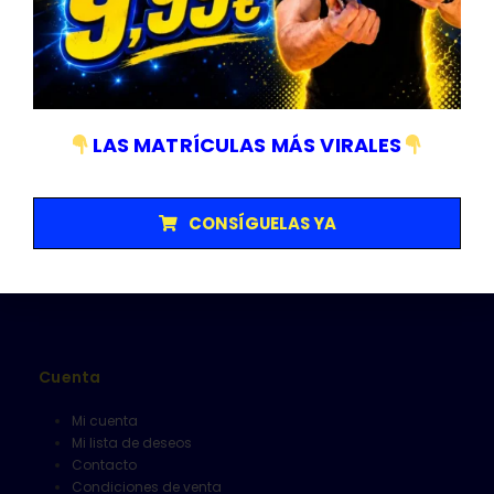
Empresa sujeta a normativa ISO 9001/14001
Categorías
LAS MATRÍCULAS MÁS VIRALES
Matriculas
Senalización y V16
CONSÍGUELAS YA
Herramientas
Limpieza
Alfombrillas
Cuenta
Mi cuenta
Mi lista de deseos
Contacto
Condiciones de venta