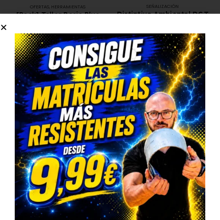
SEÑALIZACIÓN
OFERTAS
,
HERRAMIENTAS
Distintivo Ambiental DGT
[Pack] Taller Basic Plus
3,99
€
89,00
€
7,00
€
133,00
€
COMPRAR EL PACK
SELECT OPTION
MATRÍCULAS HOMOLOGADAS
,
MATRÍCULAS
ACRÍLICAS
,
MATRÍCULAS DE COCHE