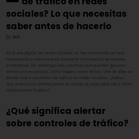
de tráfico en redes
sociales? Lo que necesitas
saber antes de hacerlo
DGT
En la era digital, las redes sociales se han convertido en una
herramienta poderosa para compartir información de manera
instantánea. Sin embargo, hay prácticas que pueden generar
serias consecuencias, tanto legales como éticas. Una de ellas es
alertar sobre controles de tráfico en redes sociales. ¿Sabías
que esta acción podría poner en riesgo la seguridad vial y tener
implicaciones legales?
¿Qué significa alertar
Matrícula Acrílica para
Comprar matrículas a
sobre controles de tráfico?
Ciclomotor y Patinete:
proveedores vs. Instalar 
Normativa DGT 2026
propio equipo de fabric
de mayo de 2026
2 de junio de 2026