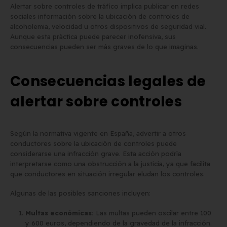
Alertar sobre controles de tráfico implica publicar en redes
sociales información sobre la ubicación de controles de
Matrícula para Patinete
Los 7 requisitos de
alcoholemia, velocidad u otros dispositivos de seguridad vial.
Eléctrico: Normativa y Dónde
homologación de placa
Aunque esta práctica puede parecer inofensiva, sus
consecuencias pueden ser más graves de lo que imaginas.
Comprarla | Carengine
matrícula en España (s
de mayo de 2026
el BOE)
2 de junio de 2026
Consecuencias legales de
alertar sobre controles
Según la normativa vigente en España, advertir a otros
conductores sobre la ubicación de controles puede
considerarse una infracción grave. Esta acción podría
interpretarse como una obstrucción a la justicia, ya que facilita
que conductores en situación irregular eludan los controles.
Algunas de las posibles sanciones incluyen:
Multas económicas:
Las multas pueden oscilar entre 100
y 600 euros, dependiendo de la gravedad de la infracción.