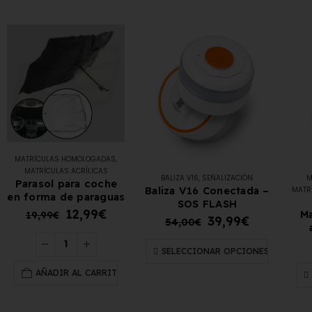
MATRÍCULAS HOMOLOGADAS
,
MATRÍCULAS ACRÍLICAS
BALIZA V16
,
SEÑALIZACIÓN
M
Parasol para coche
Baliza V16 Conectada –
MATR
en forma de paraguas
SOS FLASH
12,99
€
Ma
19,99
€
39,99
€
54,00
€
SELECCIONAR OPCIONES
AÑADIR AL CARRITO