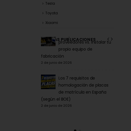
Tesla
Toyota
Xiaomi
la Acrílica para
Comprar matrículas a
ÚLTIMAS PUBLICACIONES
tor y Patinete:
proveedores vs. Instalar tu
iva DGT 2026
propio equipo de
6
fabricación
27 de ma
2 de junio de 2026
la para Patinete
co: Normativa y
Los 7 requisitos de
Comprarla |
homologación de placas
de matrícula en España
Carengi
6
(según el BOE)
27 de ma
2 de junio de 2026