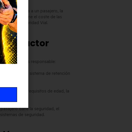
rdia Civil multa a un pasajero, la
nductor no asume el coste de las
la Ley de Seguridad Vial.
 conductor
l conductor
es responsable:
ologada o con un sistema de retención
diendo puntos.
sin cumplir los requisitos de edad, la
 pasajero dañe la seguridad, el
 sistemas de seguridad.