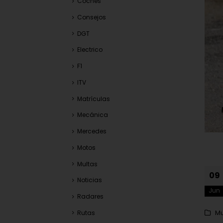
Coches
Consejos
DGT
Electrico
F1
ITV
Matrículas
Mecánica
Mercedes
Motos
Multas
09
Noticias
Jun
Radares
Rutas
Mu