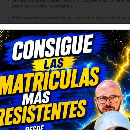
Arrojar objetos
: colillas, basura o cualquier artículo fuera 
peatones o vehículos próximos.
Infracciones en moto
: viajar sin casco o exceder la edad 
Multas y cuantías
Las sanciones para la
multa pasajero
varían según la gravedad de
200 €
por no llevar el cinturón abrochado.
100 €
por conductas peligrosas leves, como apoyar los pies 
500 €
por distracciones graves o arrojar objetos por la ventan
A diferencia del conductor, el pasajero no pierde puntos en 
económica en el plazo establecido para evitar recargos.
¿Quién paga la multa?