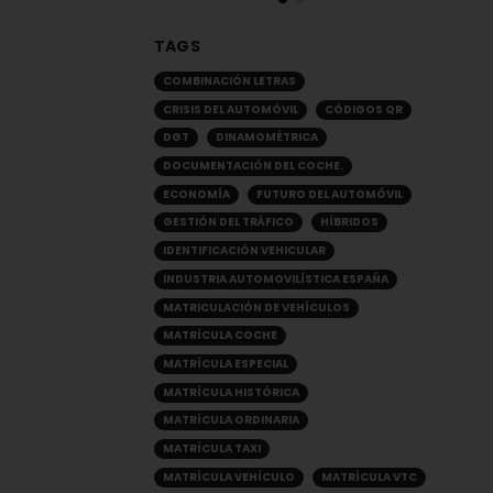
TAGS
COMBINACIÓN LETRAS
CRISIS DEL AUTOMÓVIL
CÓDIGOS QR
DGT
DINAMOMÉTRICA
DOCUMENTACIÓN DEL COCHE.
ECONOMÍA
FUTURO DEL AUTOMÓVIL
GESTIÓN DEL TRÁFICO
HÍBRIDOS
IDENTIFICACIÓN VEHICULAR
INDUSTRIA AUTOMOVILÍSTICA ESPAÑA
MATRICULACIÓN DE VEHÍCULOS
MATRÍCULA COCHE
MATRÍCULA ESPECIAL
MATRÍCULA HISTÓRICA
MATRÍCULA ORDINARIA
MATRÍCULA TAXI
MATRÍCULA VEHÍCULO
MATRÍCULA VTC