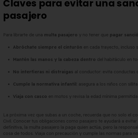
Claves para evitar una sa
pasajero
Para librarte de una
multa pasajero
y no tener que
pagar sanci
Abróchate siempre el cinturón
en cada trayecto, incluso s
Mantén las manos y la cabeza dentro
del habitáculo en 
No interfieras ni distraigas
al conductor: evita conductas 
Cumple la normativa infantil
: asegura a los niños con sill
Viaja con casco
en motos y revisa la edad mínima permitida
La próxima vez que subas a un coche, recuerda que no solo el con
Civil. Conocer tus obligaciones como pasajero te ayudará a evitar
definitiva, la multa pasajero la paga quien actúa, pero la respon
cosa de todos. Viaja con precaución y cumple las normas para no ll