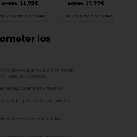
11,95
€
19,99
€
14,00
€
27,00
€
SELECCIONAR OPCIONES
SELECCIONAR OPCIONES
ometer los
nductor: los ocupantes también deben
como pasajero destacan:
las plazas, delanteras y traseras.
 apoyar los pies en el salpicadero o
alanca de cambios, que puedan