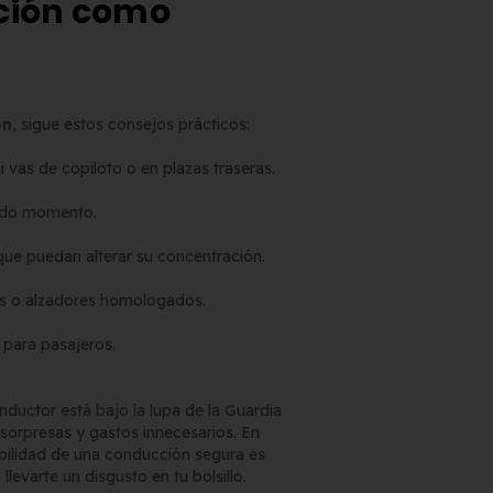
nción como
ón
, sigue estos consejos prácticos:
i vas de copiloto o en plazas traseras.
todo momento.
que puedan alterar su concentración.
itas o alzadores homologados.
 para pasajeros.
ductor está bajo la lupa de la Guardia
 sorpresas y gastos innecesarios. En
sabilidad de una conducción segura es
evarte un disgusto en tu bolsillo.