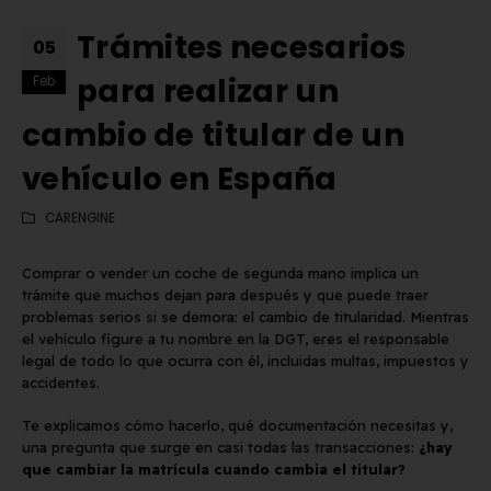
Trámites necesarios
05
para realizar un
Feb
cambio de titular de un
vehículo en España
CARENGINE
Comprar o vender un coche de segunda mano implica un
trámite que muchos dejan para después y que puede traer
problemas serios si se demora: el cambio de titularidad. Mientras
el vehículo figure a tu nombre en la DGT, eres el responsable
legal de todo lo que ocurra con él, incluidas multas, impuestos y
accidentes.
Matrícula Acrílica para
Comprar matrículas a
Te explicamos cómo hacerlo, qué documentación necesitas y,
Ciclomotor y Patinete:
proveedores vs. Instalar 
una pregunta que surge en casi todas las transacciones:
¿hay
Normativa DGT 2026
propio equipo de fabric
que cambiar la matrícula cuando cambia el titular?
de mayo de 2026
2 de junio de 2026