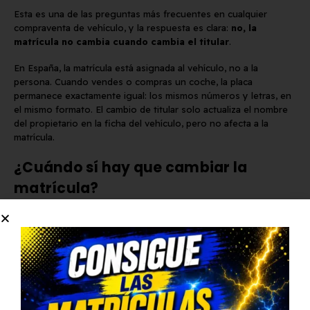
Esta es una de las preguntas más frecuentes en cualquier
compraventa de vehículo, y la respuesta es clara:
no, la
matrícula no cambia cuando cambia el titular
.
En España, la matrícula está asignada al vehículo, no a la
persona. Cuando vendes o compras un coche, la placa
permanece exactamente igual: los mismos números y letras, en
el mismo formato. El cambio de titular solo actualiza el nombre
del propietario en la ficha del vehículo, pero no afecta a la
matrícula.
¿Cuándo sí hay que cambiar la
matrícula?
Hay situaciones concretas en las que la matrícula debe ser
sustituida, independientemente de quién sea el titular:
La placa está físicamente deteriorada: doblada, agrietada,
con caracteres ilegibles o sin reflectancia suficiente
La matrícula no supera la revisión de la ITV por falta de
legibilidad o ausencia de homologación visible