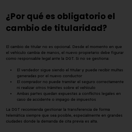
¿Por qué es obligatorio el
Matrícula para Patinete
Los 7 requisitos de
Eléctrico: Normativa y Dónde
homologación de placa
cambio de titularidad?
Comprarla | Carengine
matrícula en España (s
de mayo de 2026
el BOE)
2 de junio de 2026
El cambio de titular no es opcional. Desde el momento en que
el vehículo cambia de manos, el nuevo propietario debe figurar
como responsable legal ante la DGT. Si no se gestiona:
El vendedor sigue siendo el titular y puede recibir multas
generadas por el nuevo conductor
El comprador no puede tramitar el seguro correctamente
ni realizar otros trámites sobre el vehículo
Ambas partes quedan expuestas a conflictos legales en
caso de accidente o impago de impuestos
La DGT recomienda gestionar la transferencia de forma
telemática siempre que sea posible, especialmente en grandes
ciudades donde la demanda de cita previa es alta.