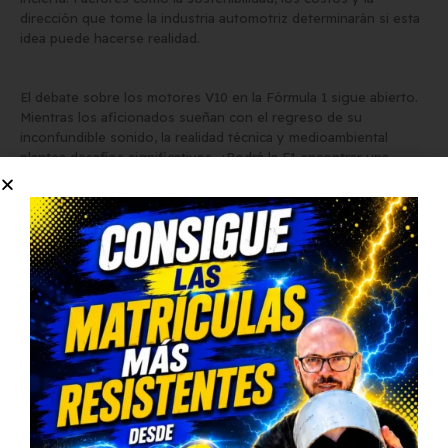
dirección que tome la industria automotriz determinarán si esta
idea puede hacerse realidad.
El debate sobre los motores V10 en la Fórmula 1 sigue abierto.
Mientras los aficionados sueñan con el regreso de su
inconfundible sonido, la realidad técnica y medioambiental
plantea desafíos significativos. ¿Podrá la F1 encontrar una
solución que combine emoción y sostenibilidad? Solo el tiempo
lo dirá.
¿Qué opinas tú?
Déjanos tu comentario y comparte este artículo en redes
sociales para seguir la conversación. ¡No olvides suscribirte a
nuestro blog para más noticias sobre la Fórmula 1!
Compartir esta publicacion