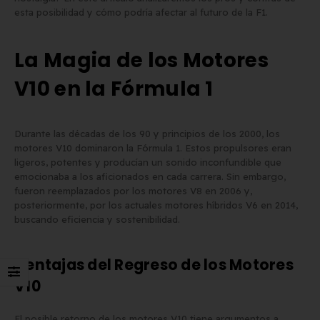
esta posibilidad y cómo podría afectar al futuro de la F1.
Matrícula para Patinete
Los 7 requisitos de
Eléctrico: Normativa y Dónde
homologación de placa
La Magia de los Motores
Comprarla | Carengine
matrícula en España (s
V10 en la Fórmula 1
de mayo de 2026
el BOE)
2 de junio de 2026
Durante las décadas de los 90 y principios de los 2000, los
motores V10 dominaron la Fórmula 1. Estos propulsores eran
ligeros, potentes y producían un sonido inconfundible que
emocionaba a los aficionados en cada carrera. Sin embargo,
fueron reemplazados por los motores V8 en 2006 y,
posteriormente, por los actuales motores híbridos V6 en 2014,
buscando eficiencia y sostenibilidad.
Ventajas del Regreso de los Motores
V10
El posible retorno de los motores V10 tiene argumentos a