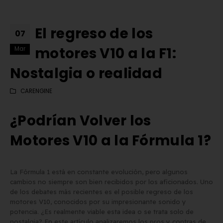
El regreso de los
07
motores V10 a la F1:
Mar
Nostalgia o realidad
CARENGINE
¿Podrían Volver los
Motores V10 a la Fórmula 1?
La Fórmula 1 está en constante evolución, pero algunos
cambios no siempre son bien recibidos por los aficionados. Uno
Matrícula Acrílica para
Comprar matrículas a
de los debates más recientes es el posible regreso de los
Ciclomotor y Patinete:
proveedores vs. Instalar 
motores V10, conocidos por su impresionante sonido y
Normativa DGT 2026
propio equipo de fabric
potencia. ¿Es realmente viable esta idea o se trata solo de
de mayo de 2026
2 de junio de 2026
nostalgia? En este artículo analizaremos los pros y contras de