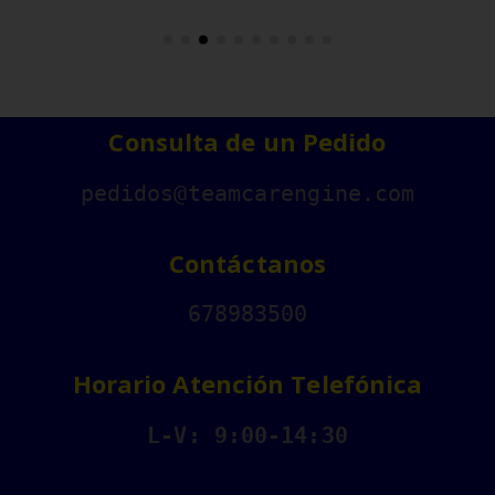
Consulta de un Pedido
pedidos@teamcarengine.com
Contáctanos
678983500
Horario Atención Telefónica
L-V: 9:00-14:30