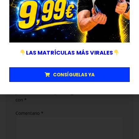
Autor
Abel A
LAS MATRÍCULAS MÁS VIRALES
Deja una respuesta
CONSÍGUELAS YA
Tu dirección de correo electrónico no será
publicada.
Los campos obligatorios están marcados
con
*
Comentario
*