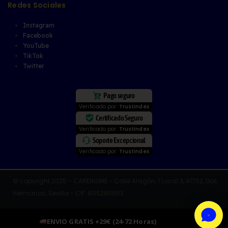
Redes Sociales
Instagram
Facebook
YouTube
TikTok
Twitter
Pago seguro
Verificado por:
Trustindex
Certificado Seguro
Verificado por:
Trustindex
Soporte Excepcional
Verificado por:
Trustindex
© copyright 2025 - CARENGINE - Calle Aragón, 1 Local 3, 41702, Dos
Hermanas, Sevilla - CIF: B05285853
ENVIO GRATIS +29€ (24-72 Horas)
Descartar