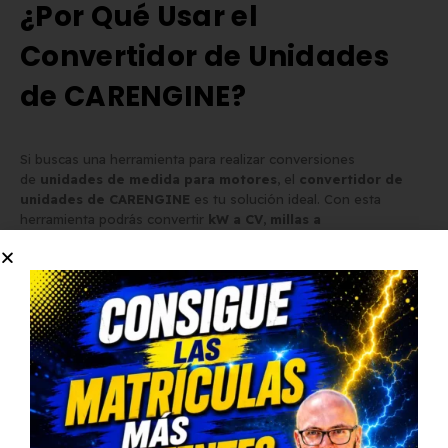
¿Por Qué Usar el
Convertidor de Unidades
de CARENGINE?
Si buscas una herramienta para realizar conversiones
de
unidades de medida para motores
, el
convertidor de
unidades de CARENGINE
es tu solución ideal. Con esta
herramienta podrás convertir
kW a CV
,
millas a
kilómetros
,
cm3 a litros
, y mucho más. Aprovecha
esta
herramienta gratuita
para simplificar tus cálculos y
optimizar la experiencia de conducción de tu vehículo.