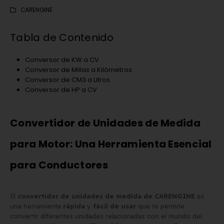
CARENGINE
Tabla de Contenido
Conversor de KW a CV
Conversor de Millas a Kilómetros
Conversor de CM3 a Litros
Conversor de HP a CV
Convertidor de Unidades de Medida
para Motor: Una Herramienta Esencial
para Conductores
Matrícula Acrílica para
Comprar matrículas a
El
convertidor de unidades de medida de CARENGINE
es
Ciclomotor y Patinete:
proveedores vs. Instalar 
una herramienta
rápida
y
fácil de usar
que te permite
Normativa DGT 2026
propio equipo de fabric
convertir diferentes unidades relacionadas con el mundo del
de mayo de 2026
2 de junio de 2026