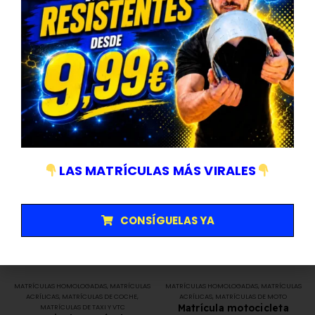
Nuestras
Matrículas
LAS MATRÍCULAS MÁS VIRALES
CONSÍGUELAS YA
MATRÍCULAS HOMOLOGADAS
,
MATRÍCULAS
MATRÍCULAS HOMOLOGADAS
,
MATRÍCULAS
ACRÍLICAS
,
MATRÍCULAS DE COCHE
,
ACRÍLICAS
,
MATRÍCULAS DE MOTO
Matrícula motocicleta
MATRÍCULAS DE TAXI Y VTC