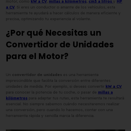
motor, como
kW a CV
,
millas a kilómetros
,
cm3 a litros
y
HP
a CV
. Si eres un conductor o amante de los vehículos, esta
herramienta te ayudará a hacer cálculos de manera eficiente y
Matrícula para Patinete
Los 7 requisitos de
precisa, optimizando tu experiencia al volante.
Eléctrico: Normativa y Dónde
homologación de placa
Comprarla | Carengine
matrícula en España (s
¿Por qué Necesitas un
de mayo de 2026
el BOE)
2 de junio de 2026
Convertidor de Unidades
para el Motor?
Un
convertidor de unidades
es una herramienta
imprescindible que facilita la conversión entre diferentes
unidades de medida. Por ejemplo, si deseas convertir
kW a CV
para conocer la potencia de tu coche, o pasar de
millas a
kilómetros
para adaptar tus rutas, esta herramienta te resultará
esencial. No siempre sabemos cuándo necesitaremos realizar
una conversión, pero cuando lo hacemos, contar con una
herramienta rápida y sencilla marca la diferencia.