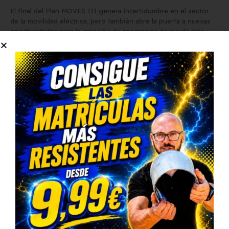
El final del Plan MOVES III genera incertidumbre en el sector
de la movilidad eléctrica, pero también abre la puerta a nuevas
oportunidades para la creación de programas de ayuda más
eficientes. La clave estará en la rapidez y efectividad con la que
el Gobierno implemente nuevas soluciones para evitar una caída
en la demanda de vehículos eléctricos y en la inversión en
infraestructuras de recarga. ¿Será posible una transición sin
afectar el crecimiento del sector?
Compartir esta publicacion
Autor
Abel A