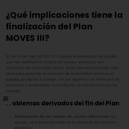
¿Qué implicaciones tiene la
Matrícula para Patinete
Los 7 requisitos de
Eléctrico: Normativa y Dónde
homologación de placa
finalización del Plan
Comprarla | Carengine
matrícula en España (s
de mayo de 2026
el BOE)
MOVES III?
2 de junio de 2026
El cierre del Plan MOVES III supone la eliminación de ayudas
que han facilitado la compra de coches eléctricos con
incentivos de hasta 7.000 euros. Estas subvenciones han sido
clave para aumentar la adopción de la movilidad eléctrica en
España, ayudando a cumplir con los objetivos de reducción de
emisiones y fomentando la instalación de infraestructuras de
recarga.
Problemas derivados del fin del Plan
Disminución de las ventas de coches eléctricos
: Sin
ayudas, se espera una caída en la demanda de vehículos
eléctricos.