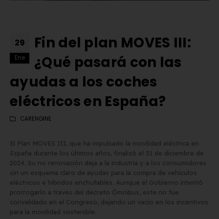
Fin del plan MOVES III:
29
¿Qué pasará con las
Ene
ayudas a los coches
eléctricos en España?
CARENGINE
El Plan MOVES III, que ha impulsado la movilidad eléctrica en
España durante los últimos años, finalizó el 31 de diciembre de
2024. Su no renovación deja a la industria y a los consumidores
sin un esquema claro de ayudas para la compra de vehículos
Matrícula Acrílica para
Comprar matrículas a
eléctricos e híbridos enchufables. Aunque el Gobierno intentó
prorrogarlo a través del decreto Ómnibus, este no fue
Ciclomotor y Patinete:
proveedores vs. Instalar 
convalidado en el Congreso, dejando un vacío en los incentivos
Normativa DGT 2026
propio equipo de fabric
para la movilidad sostenible.
de mayo de 2026
2 de junio de 2026