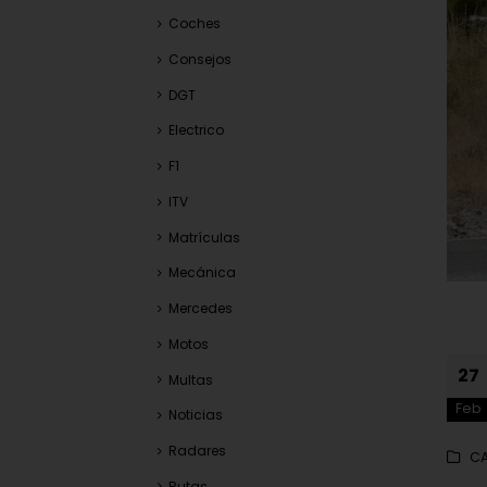
Coches
Consejos
DGT
Electrico
F1
ITV
Matrículas
Mecánica
Mercedes
Motos
27
Multas
Feb
Noticias
Radares
CA
Rutas