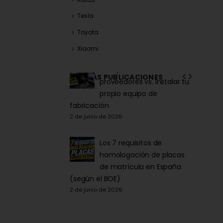
Tesla
Toyota
Xiaomi
la Acrílica para
Comprar matrículas a
ÚLTIMAS PUBLICACIONES
tor y Patinete:
proveedores vs. Instalar tu
iva DGT 2026
propio equipo de
6
fabricación
27 de ma
2 de junio de 2026
la para Patinete
co: Normativa y
Los 7 requisitos de
Comprarla |
homologación de placas
de matrícula en España
Carengi
6
(según el BOE)
27 de ma
2 de junio de 2026