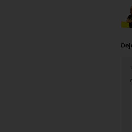
Dej
T