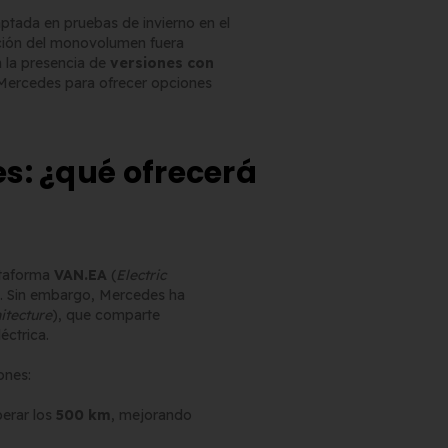
aptada en pruebas de invierno en el
ación del monovolumen fuera
n la presencia de
versiones con
e Mercedes para ofrecer opciones
Matrícula Acrílica para
s: ¿qué ofrecerá
Ciclomotor y Patinete:
Normativa DGT 2026
27 de mayo de 2026
Matrícula para Patinete
ataforma
VAN.EA
(
Electric
Eléctrico: Normativa y
os. Sin embargo, Mercedes ha
Dónde Comprarla |
itecture
), que comparte
Carengine
éctrica.
27 de mayo de 2026
ones:
perar los
500 km
, mejorando