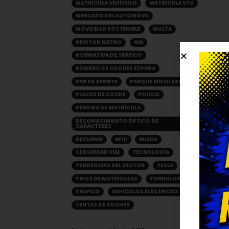
MATRÍCULA VEHÍCULO
MATRÍCULA VTC
MERCADO DEL AUTOMÓVIL
MOVILIDAD SOSTENIBLE
MULTA
NEWTON METRO
NM
NORMATIVA DE TRÁFICO
NÚMERO DE COCHES ESPAÑA
PAR DE APRIETE
PARQUE MÓVIL ESPAÑA
PLACAS DE COCHE
POLICIA
PÉRDIDA DE MATRÍCULA
RECONOCIMIENTO ÓPTICO DE
CARACTERES
RECURRIR
RFID
RUEDA
SEGURIDAD VIAL
TECNOLOGÍA
TENDENCIAS DEL SECTOR
TESLA
TIPOS DE MATRÍCULAS
TORNILLOS
TRAFICO
VEHÍCULOS ELÉCTRICOS
VENTAS DE COCHES