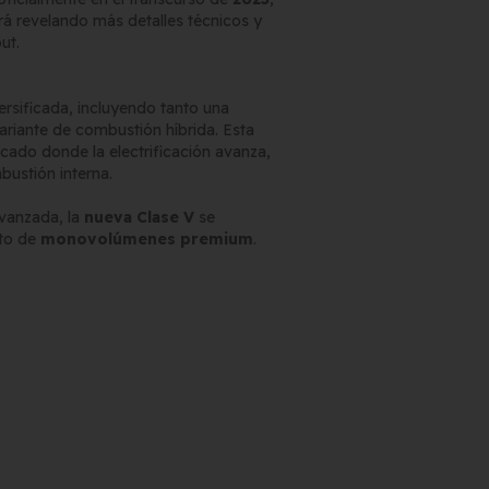
irá revelando más detalles técnicos y
ut.
ersificada, incluyendo tanto una
riante de combustión híbrida. Esta
ado donde la electrificación avanza,
ustión interna.
vanzada, la
nueva Clase V
se
nto de
monovolúmenes premium
.