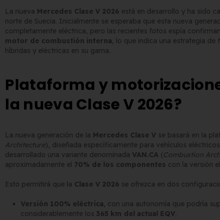
La nueva
Mercedes Clase V 2026
está en desarrollo y ha sido c
norte de Suecia. Inicialmente se esperaba que esta nueva gener
completamente eléctrica, pero las recientes fotos espía confirma
motor de combustión interna
, lo que indica una estrategia d
híbridas y eléctricas en su gama.
Matrícula Acrílica para
Comprar matrículas a
Plataforma y motorizacione
Ciclomotor y Patinete:
proveedores vs. Instalar tu
Normativa DGT 2026
propio equipo de
la nueva Clase V 2026?
yo de 2026
fabricación
2 de junio de 2026
Matrícula para Patinete
La nueva generación de la
Mercedes Clase V
se basará en la pl
Eléctrico: Normativa y
Los 7 requisitos de
Architecture
), diseñada específicamente para vehículos eléctric
Dónde Comprarla |
homologación de placas
desarrollado una variante denominada
VAN.CA
(
Combustion Arch
ne
de matrícula en España
aproximadamente el
70% de los componentes
con la versión el
yo de 2026
(según el BOE)
Esto permitirá que la
Clase V 2026
se ofrezca en dos configuraci
2 de junio de 2026
Versión 100% eléctrica
, con una autonomía que podría su
considerablemente los
365 km del actual EQV
.