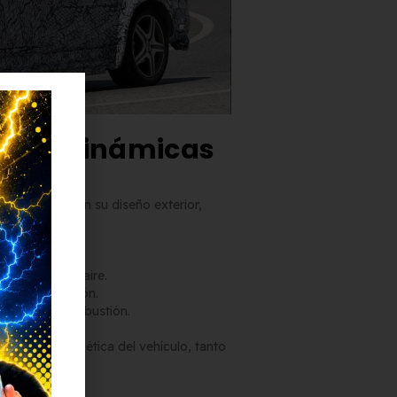
 aerodinámicas
es cambios en su diseño exterior,
ibilidad.
a del flujo de aire.
ltima generación.
rica y la de combustión.
ciencia energética del vehículo, tanto