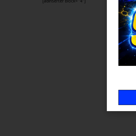
[adinserter block="4"]