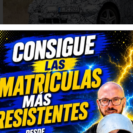
Diseño renovado y mejoras
Las fotos espía de la
Mercedes Clase V 2026
muestran important
destacando:
Parabrisas más inclinado
, mejorando la aerodinámica y la vis
Capó con diseño en forma de cuña
, optimizando la eficienci
Faros delanteros más estilizados
, con tecnología LED de ú
Nueva parrilla frontal
, con diferencias entre la versión eléct
Estos cambios buscan mejorar el rendimiento aerodinámico y la efi
en su versión de combustión como en la eléctrica.