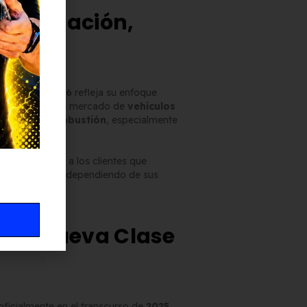
ctrificación,
n
el
Clase V 2026
refleja su enfoque
el crecimiento del mercado de
vehículos
idos o de combustión
, especialmente
ones variadas a los clientes que
e propulsión
, dependiendo de sus
o la nueva Clase
ficialmente en el transcurso de
2025
,