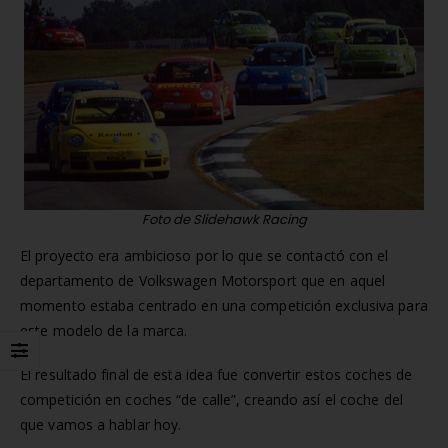
Matrícula para Patinete
Los 7 requisitos de
Eléctrico: Normativa y Dónde
homologación de placa
Comprarla | Carengine
matrícula en España (s
de mayo de 2026
el BOE)
2 de junio de 2026
Foto de Slidehawk Racing
El proyecto era ambicioso por lo que se contactó con el
departamento de Volkswagen Motorsport que en aquel
momento estaba centrado en una competición exclusiva para
este modelo de la marca.
El resultado final de esta idea fue convertir estos coches de
competición en coches “de calle”, creando así el coche del
que vamos a hablar hoy.