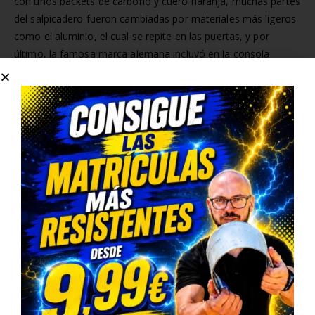
con unos backets de carbono y cuero naranja, muchas partes
del salpicadero fueron cambiadas por materiales más ligeros
como el aluminio, el cual se repite en las puertas, y por
último, la famosa marca alemana incluyó en la consola
central unos relojes para controlar, entre otras cosas, la
presión del aceite.
Y llegamos al momento
más esperado ¿Qué motor
lleva el coche?
Bien, el RSI porta un motor 3.2 V6 de 225CV y 317Nm de par,
todo ello unido a una caja de cambios manual de 6
velocidades, un sistema de tracción total y 1530 kg de peso.
Con todo esto el Beetle alcanzaría un 0-100 Km/h en 6’4
segundos, una cifra más que respetable, una bestia para el
parking de tu
casa
.