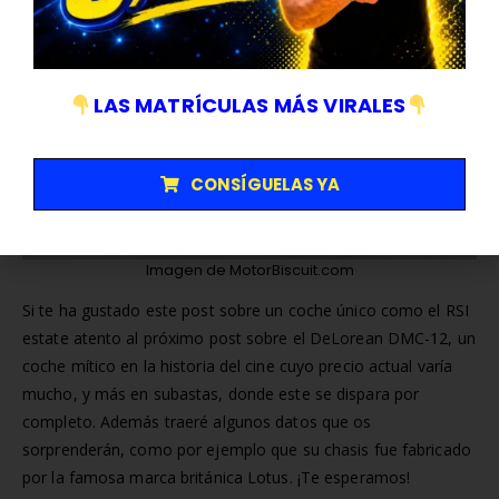
LAS MATRÍCULAS MÁS VIRALES
CONSÍGUELAS YA
Imagen de MotorBiscuit.com
Si te ha gustado este post sobre un coche único como el RSI
estate atento al próximo post sobre el DeLorean DMC-12, un
coche mítico en la historia del cine cuyo precio actual varía
mucho, y más en subastas, donde este se dispara por
completo. Además traeré algunos datos que os
sorprenderán, como por ejemplo que su chasis fue fabricado
por la famosa marca británica Lotus. ¡Te esperamos!