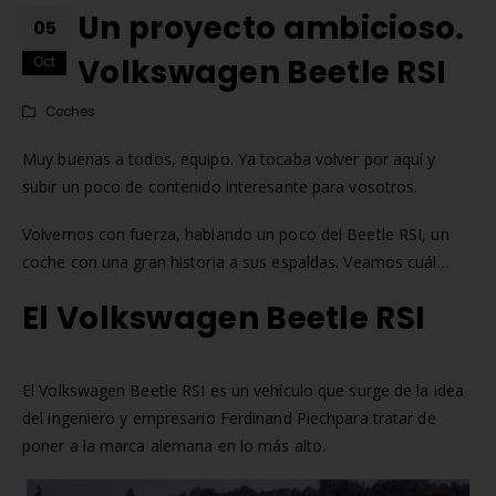
Un proyecto ambicioso.
05
Volkswagen Beetle RSI
Oct
Coches
Muy buenas a todos, equipo. Ya tocaba volver por aquí y
subir un poco de contenido interesante para vosotros.
Volvemos con fuerza, hablando un poco del Beetle RSI, un
coche con una gran historia a sus espaldas. Veamos cuál…
El Volkswagen Beetle RSI
El Volkswagen Beetle RSI es un vehículo que surge de la idea
Matrícula Acrílica para
Comprar matrículas a
del ingeniero y empresario Ferdinand Piechpara tratar de
Ciclomotor y Patinete:
proveedores vs. Instalar 
poner a la marca alemana en lo más alto.
Normativa DGT 2026
propio equipo de fabric
de mayo de 2026
2 de junio de 2026