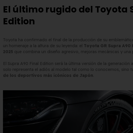
El último rugido del Toyota 
Edition
Toyota ha confirmado el final de la producción de su emblemáti
Matrícula Acrílica para
Comprar matrículas a
un homenaje a la altura de su leyenda: el
Toyota GR Supra A90 F
Ciclomotor y Patinete:
proveedores vs. Instalar tu
2025
que combina un diseño agresivo, mejoras mecánicas y una 
Normativa DGT 2026
propio equipo de
yo de 2026
fabricación
El Supra A90 Final Edition será la última versión de la generación 
solo representa el adiós al modelo tal como lo conocemos, sino
2 de junio de 2026
de los deportivos más icónicos de Japón
.
Matrícula para Patinete
Eléctrico: Normativa y
Los 7 requisitos de
Dónde Comprarla |
homologación de placas
ne
de matrícula en España
yo de 2026
(según el BOE)
2 de junio de 2026