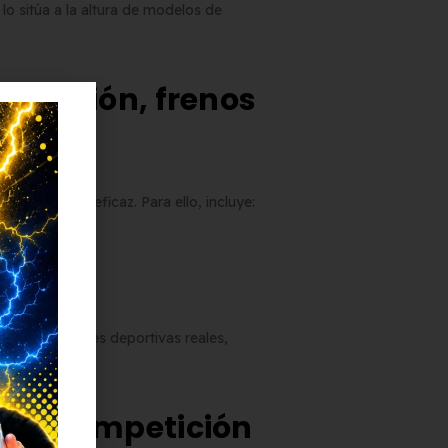
o sitúa a la altura de modelos de
spensión, frenos
también más eficaz. Para ello, incluye:
zca sensaciones deportivas reales,
o de competición