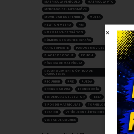
MATRÍCULA VEHÍCULO
MATRÍCULA VTC
MERCADO DEL AUTOMÓVIL
MOVILIDAD SOSTENIBLE
MULTA
NEWTON METRO
NM
NORMATIVA DE TRÁFICO
NÚMERO DE COCHES ESPAÑA
PAR DE APRIETE
PARQUE MÓVIL ESPAÑA
PLACAS DE COCHE
POLICIA
PÉRDIDA DE MATRÍCULA
RECONOCIMIENTO ÓPTICO DE
CARACTERES
RECURRIR
RFID
RUEDA
SEGURIDAD VIAL
TECNOLOGÍA
TENDENCIAS DEL SECTOR
TESLA
TIPOS DE MATRÍCULAS
TORNILLOS
TRAFICO
VEHÍCULOS ELÉCTRICOS
VENTAS DE COCHES