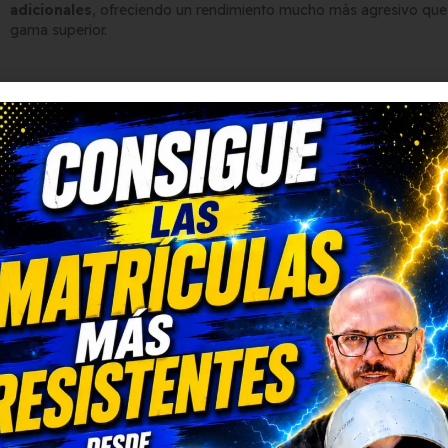
adicionales
, ofreciendo un rendimiento mucho más agresivo que l
gama superior.
Preparado para circuito: su
y dirección mejoradas
Toyota ha querido que esta versión no solo sea más potente, sino 
Suspensión regulable KW
de alto rendimiento.
Dirección más directa
, para un mejor tacto en curvas.
Frenos Brembo de 19 pulgadas
, de competición.
Neumáticos más anchos
, para mayor adherencia en pista.
Todo pensado para que el
Toyota Supra A90 Final Edition
ofre
tanto en carretera como en circuito.
Diseño exclusivo y acabad