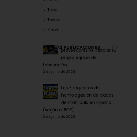
Tesla
Toyota
Xiaomi
la Acrílica para
Comprar matrículas a
ÚLTIMAS PUBLICACIONES
tor y Patinete:
proveedores vs. Instalar tu
iva DGT 2026
propio equipo de
6
fabricación
27 de ma
2 de junio de 2026
la para Patinete
co: Normativa y
Los 7 requisitos de
Comprarla |
homologación de placas
de matrícula en España
Carengi
6
(según el BOE)
27 de ma
2 de junio de 2026