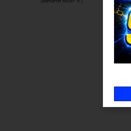
[adinserter block="4"]