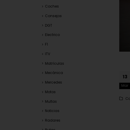
Coches
Consejos
DGT
Electrico
F1
ITV
Matrículas
Mecánica
13
Mercedes
Mar
Motos
C
Multas
Noticias
Radares
Rutas