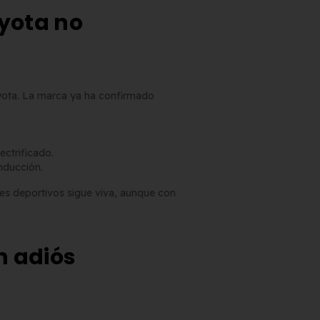
oyota no
Toyota. La marca ya ha confirmado
ectrificado.
nducción.
hes deportivos sigue viva, aunque con
un adiós