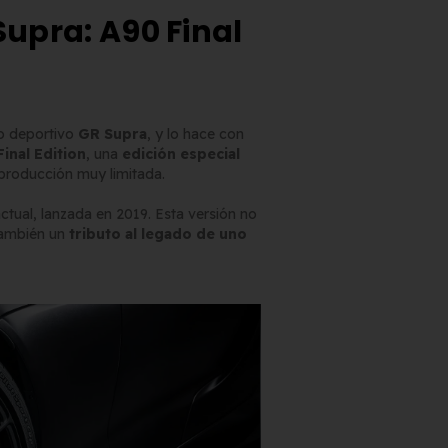
Supra: A90 Final
co deportivo
GR Supra
, y lo hace con
Matrícula Acrílica para
inal Edition
, una
edición especial
Ciclomotor y Patinete:
producción muy limitada.
Normativa DGT 2026
27 de mayo de 2026
actual, lanzada en 2019. Esta versión no
 también un
tributo al legado de uno
Matrícula para Patinete
Eléctrico: Normativa y
Dónde Comprarla |
Carengine
27 de mayo de 2026