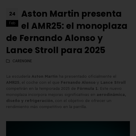
Aston Martin presenta
24
el AMR25: el monoplaza
Feb
de Fernando Alonso y
Lance Stroll para 2025
CARENGINE
La escudería
Aston Martin
ha presentado oficialmente el
AMR25
, el coche con el que
Fernando Alonso
y
Lance Stroll
competirán en la temporada 2025 de
Fórmula 1
. Este nuevo
monoplaza incorpora mejoras significativas en
aerodinámica,
diseño y refrigeración
, con el objetivo de ofrecer un
rendimiento más competitivo en la parrilla.
Matrícula Acrílica para
Comprar matrículas a
Ciclomotor y Patinete:
proveedores vs. Instalar 
Normativa DGT 2026
propio equipo de fabric
de mayo de 2026
2 de junio de 2026