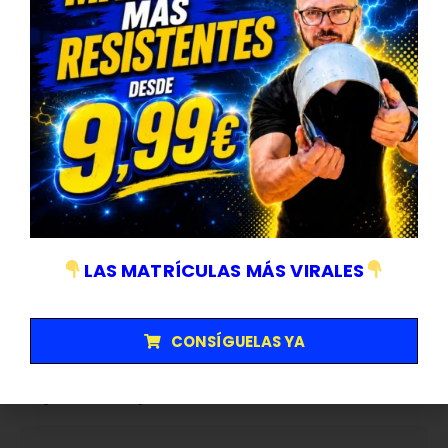
primeros puestos del campeonato.
Palabras clave para SEO:
Aston Martin AMR25, nuevo coche
Aston Martin F1, Fernando Alonso AMR25, AMR25
características, Aston Martin Fórmula 1 2025, rendimiento
AMR25, mejoras AMR25 Aston Martin, Lance Stroll AMR25.
Compartir esta publicacion
Autor
LAS MATRÍCULAS MÁS VIRALES
Abel A
CONSÍGUELAS YA
Deja una respuesta