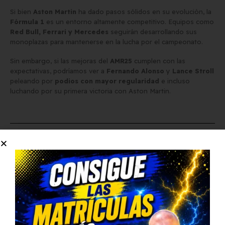
Si bien
Aston Martin
ha dado pasos sólidos en su evolución, la
Fórmula 1
es un entorno altamente competitivo. Equipos como
Red Bull, Ferrari y Mercedes
seguirán desarrollando sus
monoplazas para mantenerse en la lucha por el campeonato.
Sin embargo, si las mejoras del
AMR25
cumplen con las
expectativas, podríamos ver a
Fernando Alonso
y
Lance Stroll
peleando por
podios con mayor regularidad
e incluso
luchando por su primera victoria con Aston Martin.
El
Aston Martin AMR25
es una apuesta ambiciosa que busca
consolidar al equipo como un contendiente serio en la
Fórmula
1 2025
. Con mejoras en
aerodinámica, refrigeración y
diseño
, y el liderazgo de
Fernando Alonso y Lance Stroll
, la
escudería británica espera dar un paso adelante en la parrilla.
Si las expectativas se cumplen, podríamos estar ante
una
temporada histórica para Aston Martin
y su camino hacia los