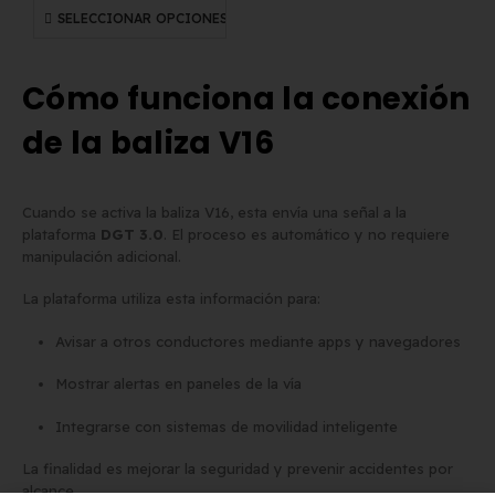
SELECCIONAR OPCIONES
Cómo funciona la conexión
de la baliza V16
Cuando se activa la baliza V16, esta envía una señal a la
plataforma
DGT 3.0
. El proceso es automático y no requiere
manipulación adicional.
La plataforma utiliza esta información para:
Avisar a otros conductores mediante apps y navegadores
Mostrar alertas en paneles de la vía
Integrarse con sistemas de movilidad inteligente
La finalidad es mejorar la seguridad y prevenir accidentes por
alcance.