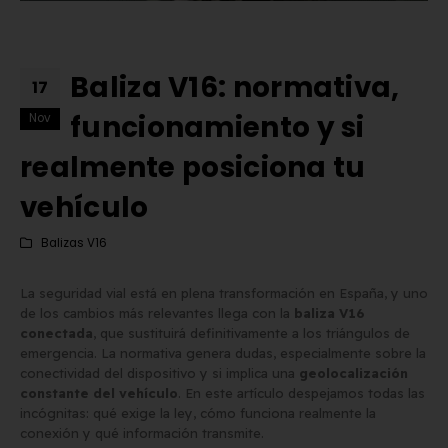
Baliza V16: normativa,
17
funcionamiento y si
Nov
realmente posiciona tu
vehículo
Balizas V16
La seguridad vial está en plena transformación en España, y uno
de los cambios más relevantes llega con la
baliza V16
conectada
, que sustituirá definitivamente a los triángulos de
emergencia. La normativa genera dudas, especialmente sobre la
Comprar matrículas a
Matrícula Acrílica para
conectividad del dispositivo y si implica una
geolocalización
constante del vehículo
. En este artículo despejamos todas las
proveedores vs. Instalar tu
Ciclomotor y Patinete:
incógnitas: qué exige la ley, cómo funciona realmente la
propio equipo de fabricación
Normativa DGT 2026
conexión y qué información transmite.
e junio de 2026
27 de mayo de 2026