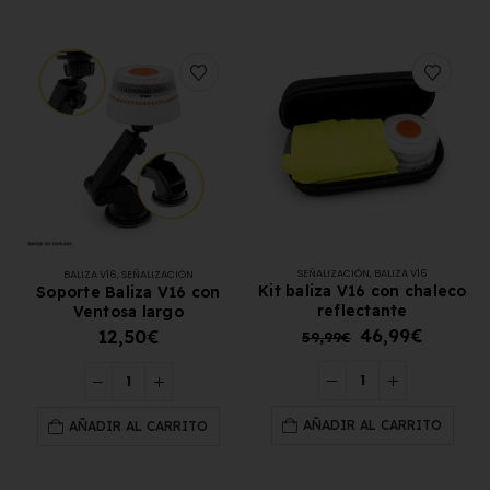
Los 7 requisitos de
Matrícula para Patinete
homologación de placas de
Eléctrico: Normativa y D
matrícula en España (según
Comprarla | Carengine
 BOE)
27 de mayo de 2026
e junio de 2026
SEÑALIZACIÓN
,
BALIZA V16
BALIZA V16
,
SEÑALIZACIÓN
Kit baliza V16 con chaleco
Soporte Baliza V16 con
reflectante
Ventosa largo
46,99
€
12,50
€
59,99
€
AÑADIR AL CARRITO
AÑADIR AL CARRITO