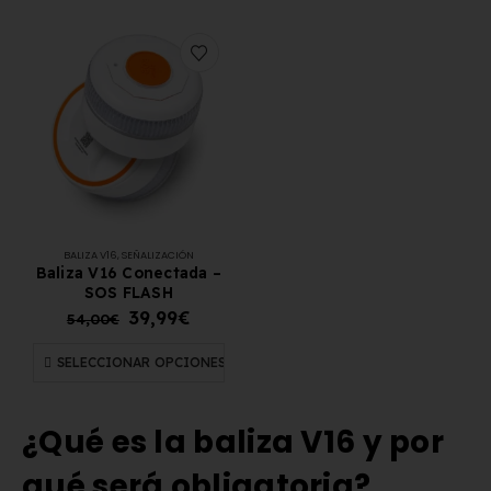
BALIZA V16
,
SEÑALIZACIÓN
Baliza V16 Conectada –
SOS FLASH
39,99
€
54,00
€
SELECCIONAR OPCIONES
¿Qué es la baliza V16 y por
qué será obligatoria?