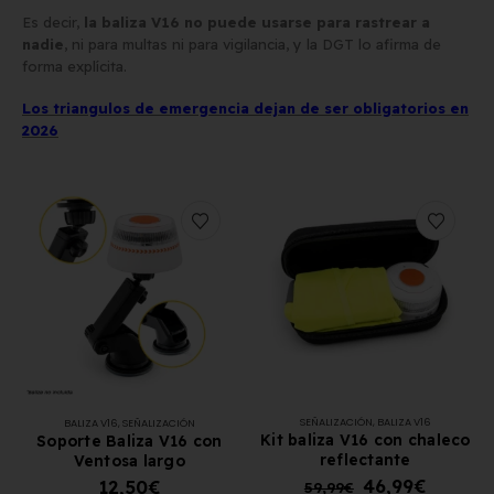
Es decir,
la baliza V16 no puede usarse para rastrear a
nadie
, ni para multas ni para vigilancia, y la DGT lo afirma de
forma explícita.
Los triangulos de emergencia dejan de ser obligatorios en
2026
SEÑALIZACIÓN
,
BALIZA V16
BALIZA V16
,
SEÑALIZACIÓN
Kit baliza V16 con chaleco
Soporte Baliza V16 con
reflectante
Ventosa largo
46,99
€
12,50
€
59,99
€