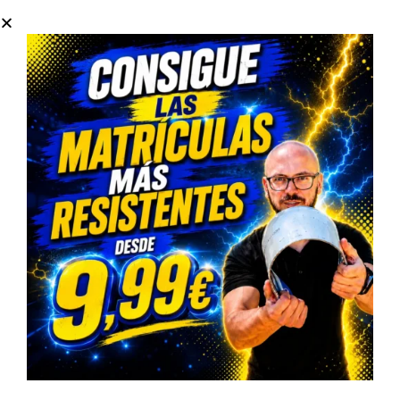
Multas por no llevar la baliza v16.
Ventajas reales de la
baliza V16 conectada
La baliza V16 aporta beneficios tanto de seguridad como de
comodidad:
No necesitas bajar del coche
Aumenta la protección del conductor en situaciones peligrosas.
Emisión automática de alerta
Evita el riesgo de colisiones con vehículos detenidos.
Conectividad incluida sin cuotas