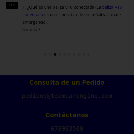
Mar
La baliza V16 conectada será obligatoria en todos los
vehículos a partir del 1 de enero de 2026. Te
explicamos...
leer más
Consulta de un Pedido
pedidos@teamcarengine.com
Contáctanos
678983500