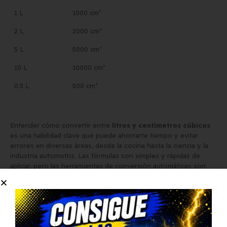
1 L
1000 cm³
2 L
2000 cm³
5 L
5000 cm³
10 L
10000 cm³
0.5 L
500 cm³
Entender cómo convertir entre
litros y centímetros cúbicos
es una habilidad clave que puede ahorrarte tiempo y evitar
errores en diversas áreas, desde la cocina hasta la ciencia y la
industria automotriz. Las fórmulas son simples y rápidas de
aplicar, pero las herramientas de conversión automáticas son
una excelente opción para obtener resultados inmediatos y
evitar confusiones. Con esta guía, ahora tienes todo lo
necesario para realizar conversiones precisas y eficientes entre
estas dos unidades de volumen.