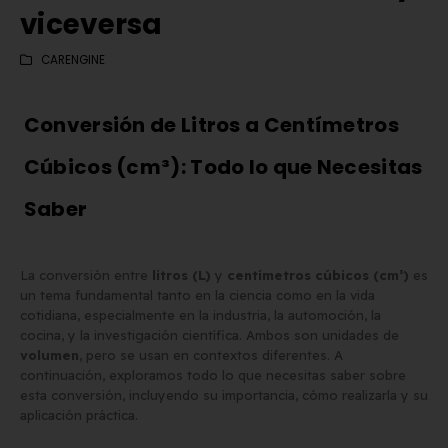
viceversa
CARENGINE
Conversión de Litros a Centímetros
Cúbicos (cm³): Todo lo que Necesitas
Saber
La conversión entre
litros (L)
y
centímetros cúbicos (cm³)
es
un tema fundamental tanto en la ciencia como en la vida
cotidiana, especialmente en la industria, la automoción, la
cocina, y la investigación científica. Ambos son unidades de
volumen
, pero se usan en contextos diferentes. A
Matrícula Acrílica para
Comprar matrículas a
continuación, exploramos todo lo que necesitas saber sobre
Ciclomotor y Patinete:
proveedores vs. Instalar 
esta conversión, incluyendo su importancia, cómo realizarla y su
aplicación práctica.
Normativa DGT 2026
propio equipo de fabric
de mayo de 2026
2 de junio de 2026