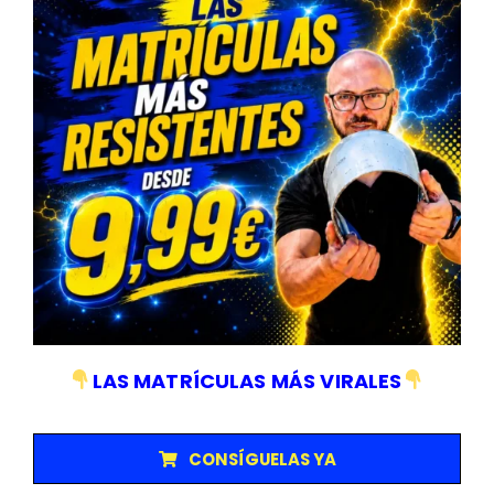
TAMBIEN TE
PUEDE
INTERESAR
CALCULADORA KW/CV
CALCULADORA MILLAS/KM
CALCULADORA HP/CV
LAS MATRÍCULAS MÁS VIRALES
CALCULADORA L/CM3
CONSÍGUELAS YA