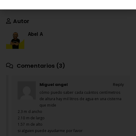
Compartir esta publicacion
Autor
Abel A
Comentarios (3)
Miguel angel
Reply
cómo puedo saber cada cuántos centímetros
de altura hay mil litros de agua en una cisterna
que mide
2.3 m d ancho
2.10 m de largo
1.57 m de alto
si alguien puede ayudarme por favor